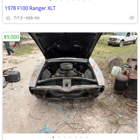
•
•
•
•
•
•
•
•
1978 F100 Ranger XLT
7/13
66k mi
$9,000
•
•
•
•
•
•
•