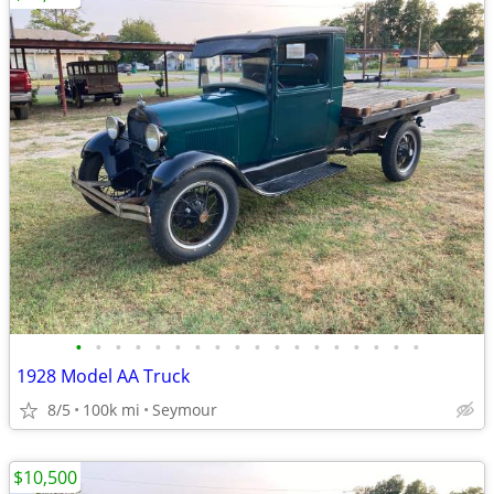
•
•
•
•
•
•
•
•
•
•
•
•
•
•
•
•
•
•
1928 Model AA Truck
8/5
100k mi
Seymour
$10,500