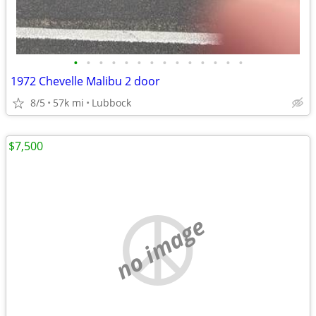
•
•
•
•
•
•
•
•
•
•
•
•
•
•
1972 Chevelle Malibu 2 door
8/5
57k mi
Lubbock
$7,500
no image