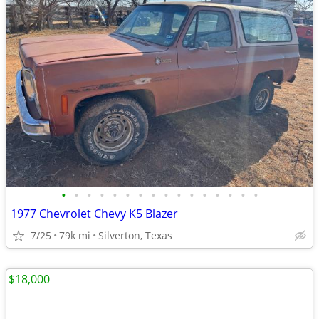
•
•
•
•
•
•
•
•
•
•
•
•
•
•
•
•
1977 Chevrolet Chevy K5 Blazer
7/25
79k mi
Silverton, Texas
$18,000