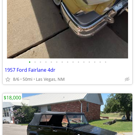
•
•
•
•
•
•
•
•
•
•
•
•
•
•
•
1957 Ford Fairlane 4dr
8/6
50mi
Las Vegas, NM
$18,000