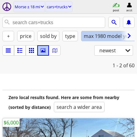
Morse ± 18 mi
cars+trucks
post
acct
+
price
sold by
type
max 1980 model year
newest
1 - 2
of 60
Zero local results found. Here are some from nearby
search a wider area
(sorted by distance)
$6,000