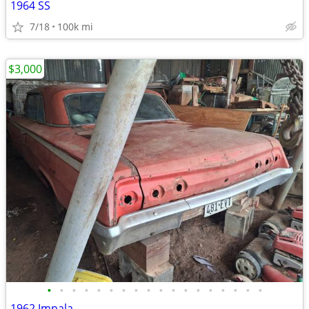
1964 SS
7/18
100k mi
$3,000
•
•
•
•
•
•
•
•
•
•
•
•
•
•
•
•
•
•
1962 Impala