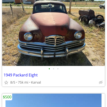
•
•
•
1949 Packard Eight
8/5
75k mi
Karval
$500