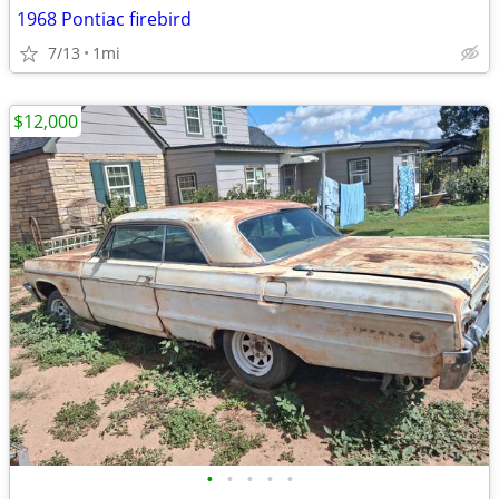
1968 Pontiac firebird
7/13
1mi
$12,000
•
•
•
•
•