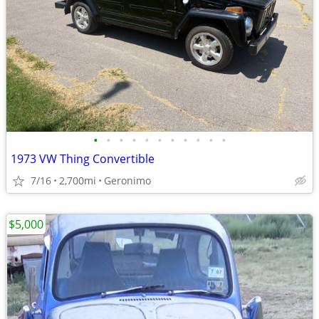
•
•
•
•
•
•
•
•
•
•
•
1973 VW Thing Convertible
7/16
2,700mi
Geronimo
$5,000