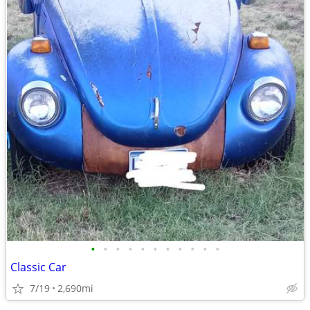
•
•
•
•
•
•
•
•
•
•
•
Classic Car
7/19
2,690mi