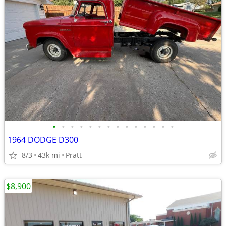
•
•
•
•
•
•
•
•
•
•
•
•
•
•
1964 DODGE D300
8/3
43k mi
Pratt
$8,900