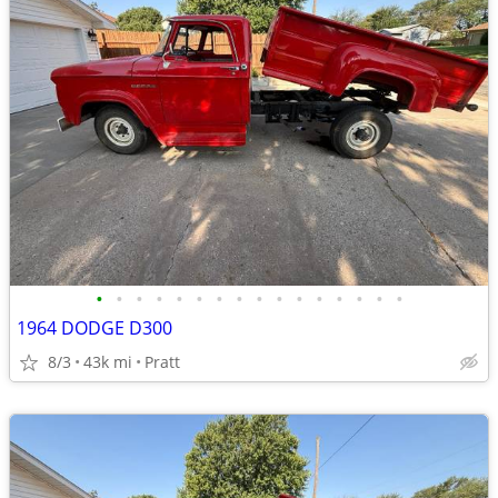
•
•
•
•
•
•
•
•
•
•
•
•
•
•
•
•
1964 DODGE D300
8/3
43k mi
Pratt