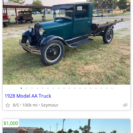
•
•
•
•
•
•
•
•
•
•
•
•
•
•
•
•
•
•
1928 Model AA Truck
8/5
100k mi
Seymour
$1,000