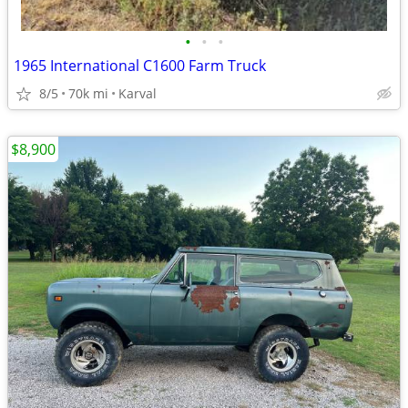
•
•
•
1965 International C1600 Farm Truck
8/5
70k mi
Karval
$8,900