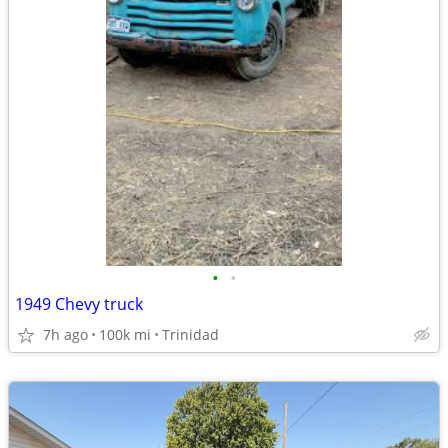
•
•
1949 Chevy truck
7h ago
100k mi
Trinidad