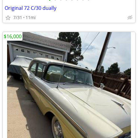
•
•
•
•
•
•
•
•
Original 72 C/30 dually
7/31
11mi
$16,000