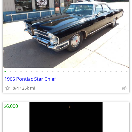
•
•
•
•
•
•
•
•
•
•
•
•
•
•
•
•
•
•
•
•
•
•
•
•
1965 Pontiac Star Chief
8/4
26k mi
$6,000