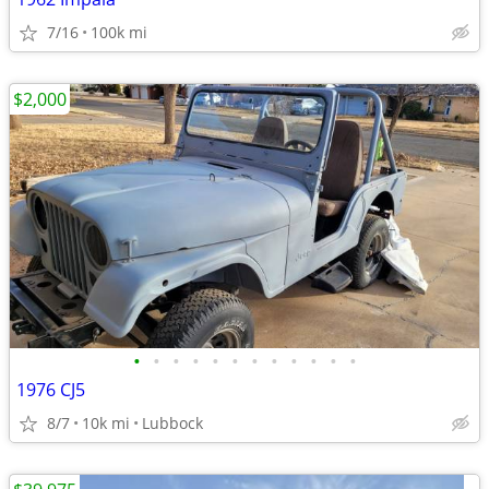
7/16
100k mi
$2,000
•
•
•
•
•
•
•
•
•
•
•
•
1976 CJ5
8/7
10k mi
Lubbock