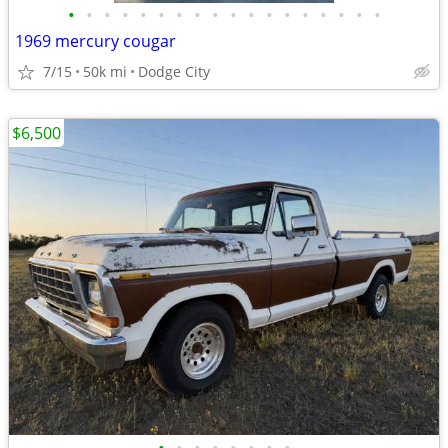
•
•
•
•
•
•
•
•
•
•
•
•
•
•
•
•
•
•
1969 mercury cougar
7/15
50k mi
Dodge City
$6,500