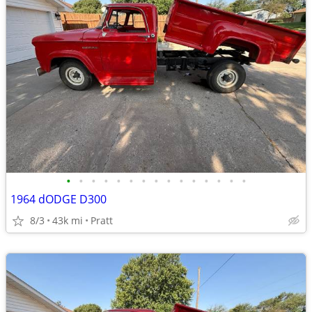
•
•
•
•
•
•
•
•
•
•
•
•
•
•
•
1964 dODGE D300
8/3
43k mi
Pratt