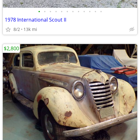
•
•
•
•
•
•
•
•
•
•
•
•
1978 International Scout II
8/2
13k mi
$2,800