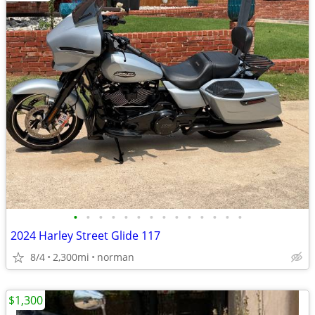
•
•
•
•
•
•
•
•
•
•
•
•
•
•
2024 Harley Street Glide 117
8/4
2,300mi
norman
$1,300