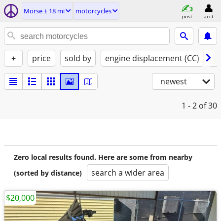
Morse ± 18 mi
motorcycles
post
acct
+
price
sold by
engine displacement (CC)
st
newest
1 - 2
of 30
Zero local results found. Here are some from nearby
search a wider area
(sorted by distance)
$20,000