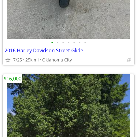
•
•
•
•
•
•
•
2016 Harley Davidson Street Glide
7/25
25k mi
Oklahoma City
$16,000