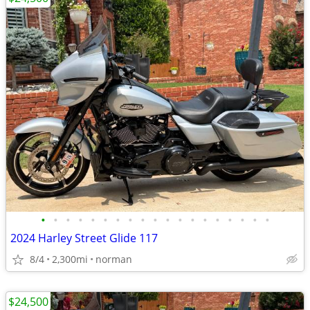
•
•
•
•
•
•
•
•
•
•
•
•
•
•
•
•
•
•
•
2024 Harley Street Glide 117
8/4
2,300mi
norman
$24,500