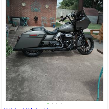
•
•
•
•