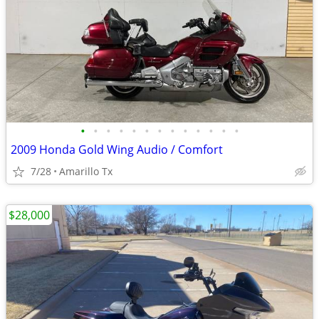
•
•
•
•
•
•
•
•
•
•
•
•
•
2009 Honda Gold Wing Audio / Comfort
7/28
Amarillo Tx
$28,000