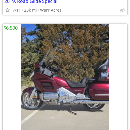
2019, Road Glide Special
7/11
23k mi
Warr Acres
$6,500