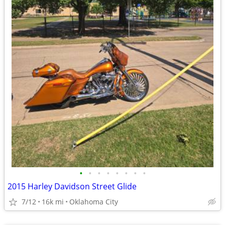
•
•
•
•
•
•
•
•
2015 Harley Davidson Street Glide
7/12
16k mi
Oklahoma City