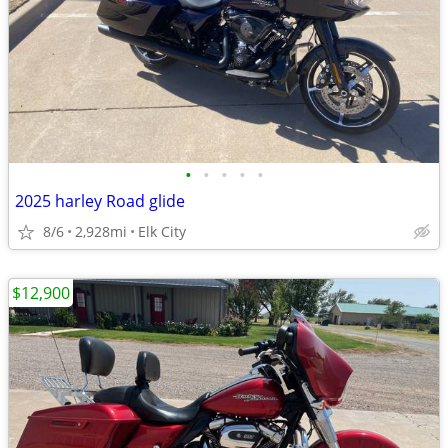
•
•
•
•
•
2025 harley Road glide
8/6
2,928mi
Elk City
$12,900