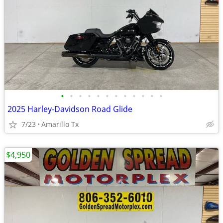
•
•
•
•
•
•
•
•
•
•
•
•
2025 Harley-Davidson Road Glide
7/23
Amarillo Tx
$4,950