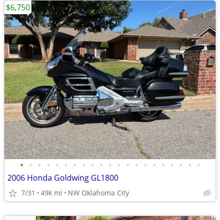
$6,750
•
•
•
•
•
•
•
•
•
•
•
•
•
•
•
•
•
•
•
•
•
2006 Honda Goldwing GL1800
7/31
49k mi
NW Oklahoma City