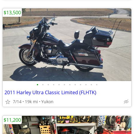
$13,500
•
•
•
•
•
•
•
•
•
•
•
•
2011 Harley Ultra Classic Limited (FLHTK)
7/14
19k mi
Yukon
$11,200