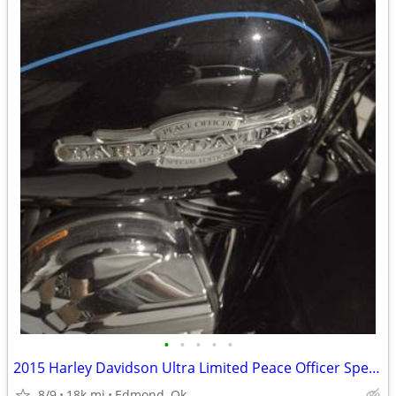
•
•
•
•
•
2015 Harley Davidson Ultra Limited Peace Officer Special
8/9
18k mi
Edmond, Ok