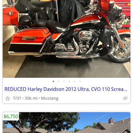
•
•
•
•
•
•
REDUCED Harley Davidson 2012 Ultra, CVO 110 Screaming Eagle
7/31
30k mi
Mustang
$6,750