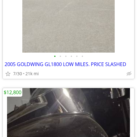
•
•
•
•
•
•
2005 GOLDWING GL1800 LOW MILES. PRICE SLASHED
7/30
21k mi
$12,800