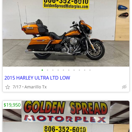
•
•
•
•
•
•
•
•
•
•
2015 HARLEY ULTRA LTD LOW
7/17
Amarillo Tx
$19,950