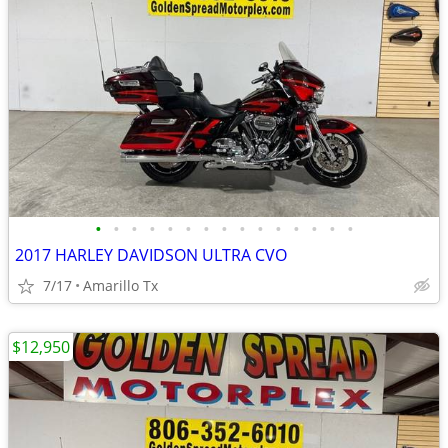
•
•
•
•
•
•
•
•
•
•
•
•
•
•
•
2017 HARLEY DAVIDSON ULTRA CVO
7/17
Amarillo Tx
$12,950