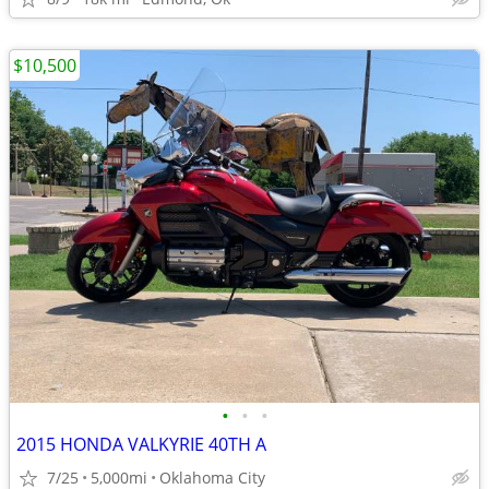
$10,500
•
•
•
2015 HONDA VALKYRIE 40TH A
7/25
5,000mi
Oklahoma City