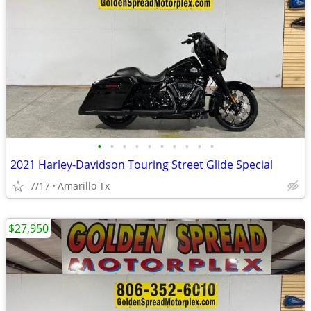
•
•
•
•
•
•
•
•
•
•
2021 Harley-Davidson Touring Street Glide Special
7/17
Amarillo Tx
$27,950