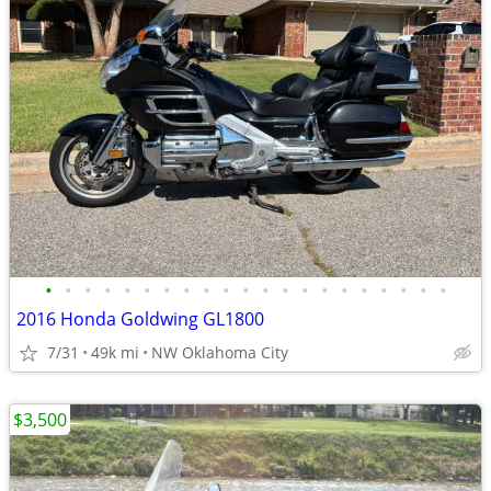
•
•
•
•
•
•
•
•
•
•
•
•
•
•
•
•
•
•
•
•
•
2016 Honda Goldwing GL1800
7/31
49k mi
NW Oklahoma City
$3,500