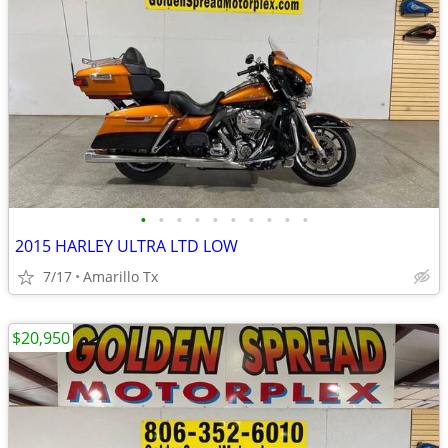
•
•
•
•
•
•
•
•
•
•
2015 HARLEY ULTRA LTD LOW
7/17
Amarillo Tx
$20,950