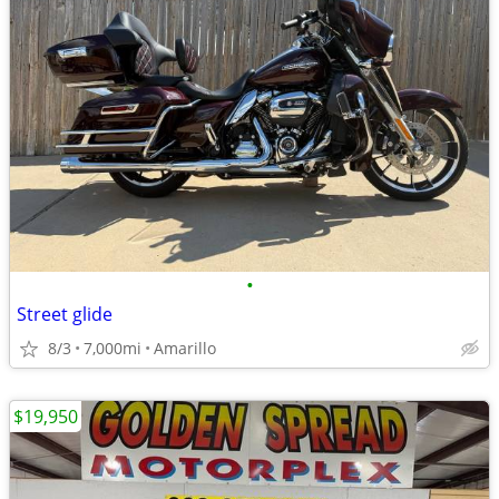
•
Street glide
8/3
7,000mi
Amarillo
$19,950