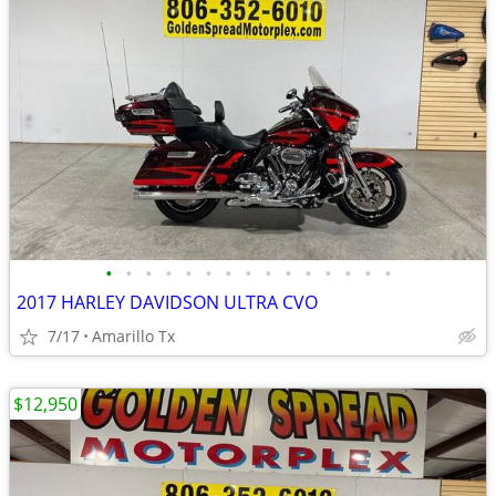
•
•
•
•
•
•
•
•
•
•
•
•
•
•
•
2017 HARLEY DAVIDSON ULTRA CVO
7/17
Amarillo Tx
$12,950