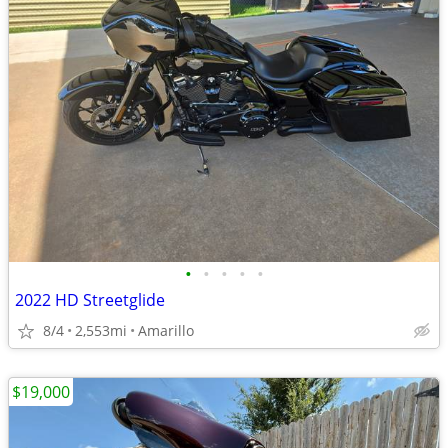
•
•
•
•
•
2022 HD Streetglide
8/4
2,553mi
Amarillo
$19,000