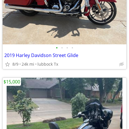
•
•
•
•
2019 Harley Davidson Street Glide
8/9
24k mi
lubbock Tx
$15,000