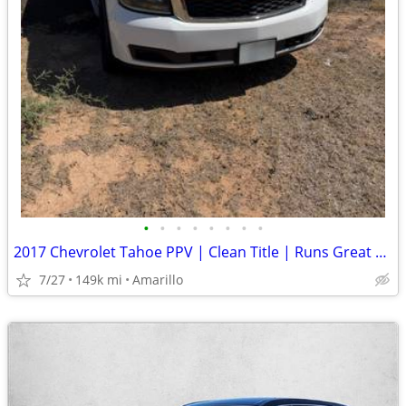
•
•
•
•
•
•
•
•
2017 Chevrolet Tahoe PPV | Clean Title | Runs Great | Cold A/C
7/27
149k mi
Amarillo