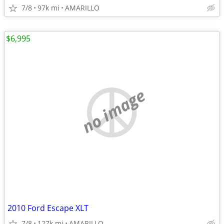
7/8
97k mi
AMARILLO
$6,995
no image
2010 Ford Escape XLT
7/8
127k mi
AMARILLO