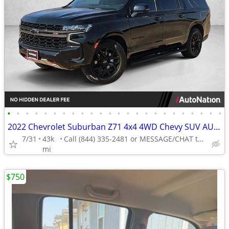
•
•
•
•
•
•
•
•
•
•
•
•
•
•
•
•
•
•
•
•
•
•
•
•
2022 Chevrolet Suburban Z71 4x4 4WD Chevy SUV AUTONATION
7/31
43k
Call (844) 335-2481 or MESSAGE/CHAT to confirm availability
mi
$750