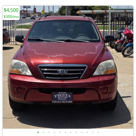
$4,500
$300/mo
•
•
•
•
•
•
•
•
•
•
•
•