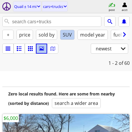
Quail ± 14 mi
cars+trucks
post
acct
+
price
sold by
SUV
model year
fuel
newest
1 - 2
of 60
Zero local results found. Here are some from nearby
search a wider area
(sorted by distance)
$6,000