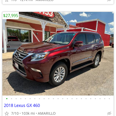
$27,995
•
•
•
•
•
•
•
•
•
•
•
•
•
•
•
•
•
•
•
•
•
•
•
2018 Lexus GX 460
7/10
103k mi
AMARILLO