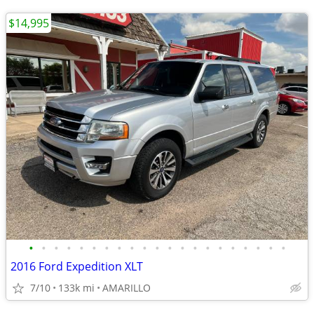
$14,995
•
•
•
•
•
•
•
•
•
•
•
•
•
•
•
•
•
•
•
•
•
2016 Ford Expedition XLT
7/10
133k mi
AMARILLO