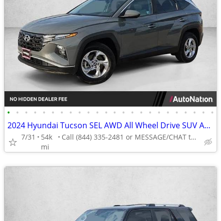
•
•
•
•
•
•
•
•
•
•
•
•
•
•
•
•
•
•
•
•
•
•
•
•
2024 Hyundai Tucson SEL AWD All Wheel Drive SUV AUTONATION
7/31
54k
Call (844) 335-2481 or MESSAGE/CHAT to confirm availability
mi