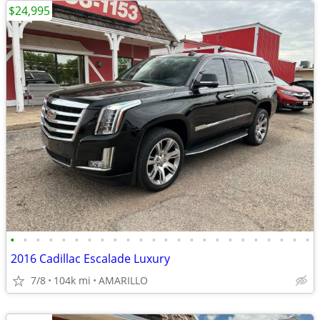
$24,995
•
•
•
•
•
•
•
•
•
•
•
•
•
•
•
•
•
•
•
•
•
•
•
•
2016 Cadillac Escalade Luxury
7/8
104k mi
AMARILLO