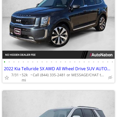
•
•
•
•
•
•
•
•
•
•
•
•
•
•
•
•
•
•
•
•
•
•
•
•
2022 Kia Telluride SX AWD All Wheel Drive SUV AUTONATION
7/31
52k
Call (844) 335-2481 or MESSAGE/CHAT to confirm availability
mi