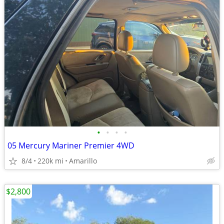
•
•
•
•
05 Mercury Mariner Premier 4WD
8/4
220k mi
Amarillo
$2,800