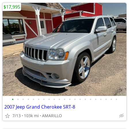
$17,995
•
•
•
•
•
•
•
•
•
•
•
•
•
•
•
•
•
•
•
•
•
2007 Jeep Grand Cherokee SRT-8
7/13
103k mi
AMARILLO