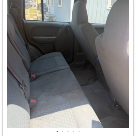
•
•
•
•
•