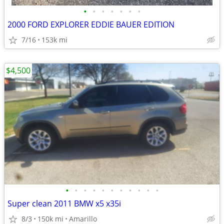
•
•
•
•
•
•
•
2000 FORD EXPLORER EDDIE BAUER EDITION
7/16
153k mi
$4,500
•
•
•
•
•
•
•
•
•
•
•
Super clean 2011 BMW x5 x35i
8/3
150k mi
Amarillo