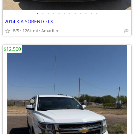
•
•
•
•
•
•
•
•
•
•
•
•
2014 KIA SORENTO LX
8/5
126k mi
Amarillo
$12,500