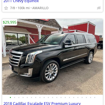
2011 Chevy Equinox
7/8
100k mi
AMARILLO
$29,995
•
•
•
•
•
•
•
•
•
•
•
•
•
•
•
•
•
•
•
•
•
2018 Cadillac Escalade ESV Premium Luxury