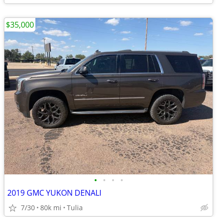
$35,000
•
•
•
•
2019 GMC YUKON DENALI
7/30
80k mi
Tulia