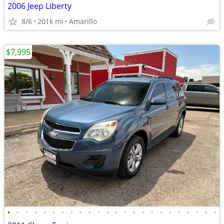
2006 Jeep Liberty
8/6
201k mi
Amarillo
$7,995
•
•
•
•
•
•
•
•
•
•
•
•
•
•
•
•
•
•
•
•
•
•
•
•