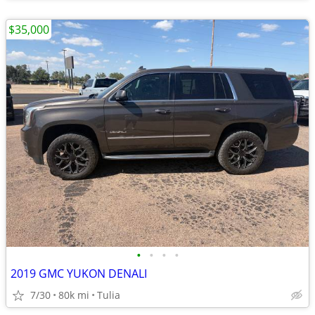
$35,000
•
•
•
•
2019 GMC YUKON DENALI
7/30
80k mi
Tulia