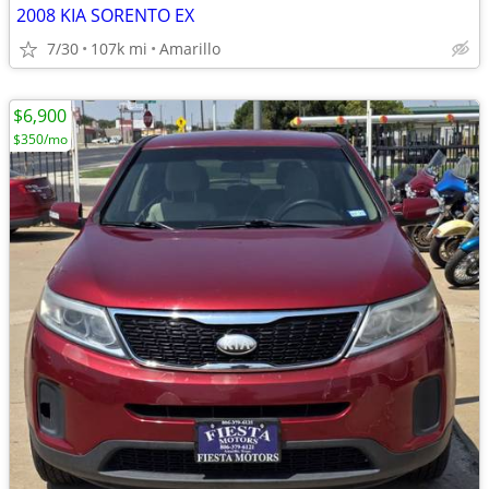
2008 KIA SORENTO EX
7/30
107k mi
Amarillo
$6,900
$350/mo