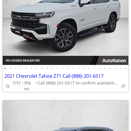
•
•
•
•
•
•
•
•
•
•
•
•
•
•
•
•
•
•
•
•
•
•
•
•
2021 Chevrolet Tahoe Z71 Call (888) 201-6517
7/31
95k
Call (888) 201-6517 to confirm availability - May 14th
mi