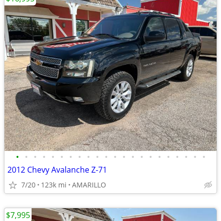
•
•
•
•
•
•
•
•
•
•
•
•
•
•
•
•
•
•
•
•
•
•
2012 Chevy Avalanche Z-71
7/20
123k mi
AMARILLO
$7,995