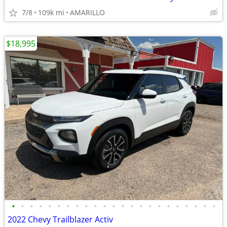
7/8
109k mi
AMARILLO
$18,995
•
•
•
•
•
•
•
•
•
•
•
•
•
•
•
•
•
•
•
•
•
•
•
2022 Chevy Trailblazer Activ