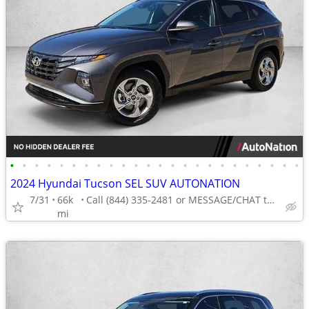
•
•
•
•
•
•
•
•
•
•
•
•
•
•
•
•
•
•
•
•
•
•
•
•
2024 Hyundai Tucson SEL SUV AUTONATION
7/31
66k
Call (844) 335-2481 or MESSAGE/CHAT to confirm availability
mi