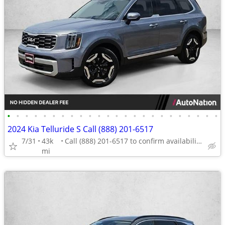
•
•
•
•
•
•
•
•
•
•
•
•
•
•
•
•
•
•
•
•
•
•
•
•
2024 Kia Telluride S Call (888) 201-6517
7/31
43k
Call (888) 201-6517 to confirm availability - May 14th
mi