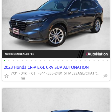
•
•
•
•
•
•
•
•
•
•
•
•
•
•
•
•
•
•
•
•
•
•
•
•
2023 Honda CR-V EX-L CRV SUV AUTONATION
7/31
34k
Call (844) 335-2481 or MESSAGE/CHAT to confirm availability
mi