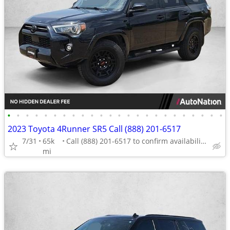
•
•
•
•
•
•
•
•
•
•
•
•
•
•
•
•
•
•
•
•
•
•
•
•
2023 Toyota 4Runner SR5 Call (888) 201-6517
7/31
65k
Call (888) 201-6517 to confirm availability - May 14th
mi