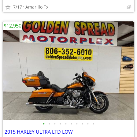
7/17
Amarillo Tx
$12,950
•
•
•
•
•
•
•
•
•
•
2015 HARLEY ULTRA LTD LOW