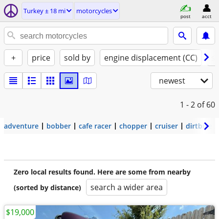
Turkey ± 18 mi
motorcycles
post
acct
+
price
sold by
engine displacement (CC)
st
newest
1 - 2
of 60
adventure
bobber
cafe racer
chopper
cruiser
dirtbike
Zero local results found. Here are some from nearby
search a wider area
(sorted by distance)
$19,000