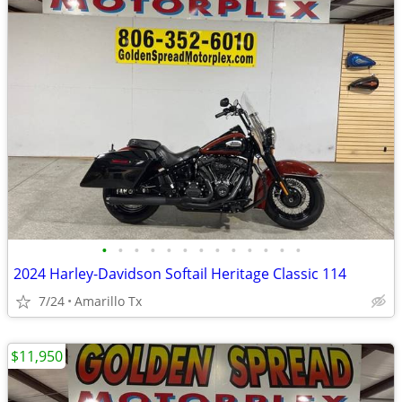
•
•
•
•
•
•
•
•
•
•
•
•
•
2024 Harley-Davidson Softail Heritage Classic 114
7/24
Amarillo Tx
$11,950