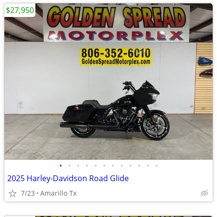
$27,950
•
•
•
•
•
•
•
•
•
•
•
•
2025 Harley-Davidson Road Glide
7/23
Amarillo Tx