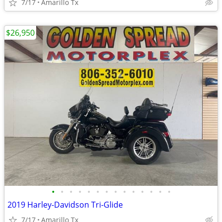
7/17
Amarillo Tx
$26,950
•
•
•
•
•
•
•
•
•
•
•
•
•
•
2019 Harley-Davidson Tri-Glide
7/17
Amarillo Tx