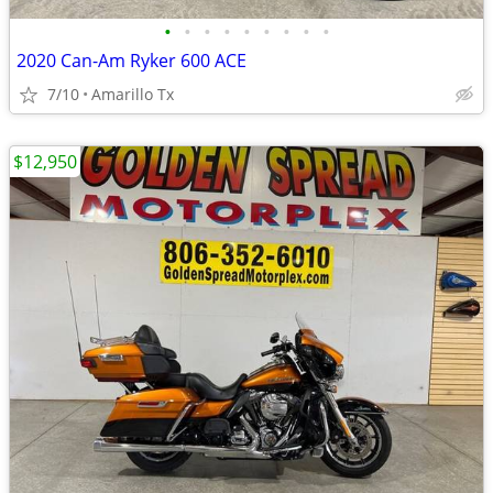
•
•
•
•
•
•
•
•
•
2020 Can-Am Ryker 600 ACE
7/10
Amarillo Tx
$12,950