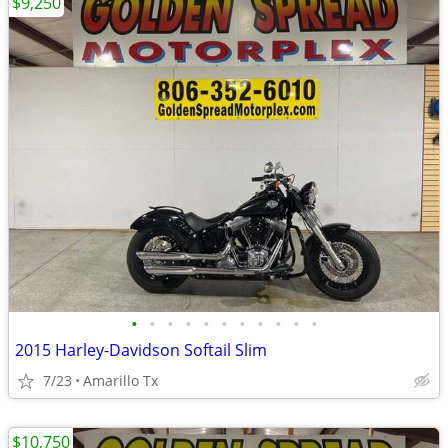
$9,250
•
•
•
•
•
•
•
•
•
•
•
2015 Harley-Davidson Softail Slim
7/23
Amarillo Tx
$10,750