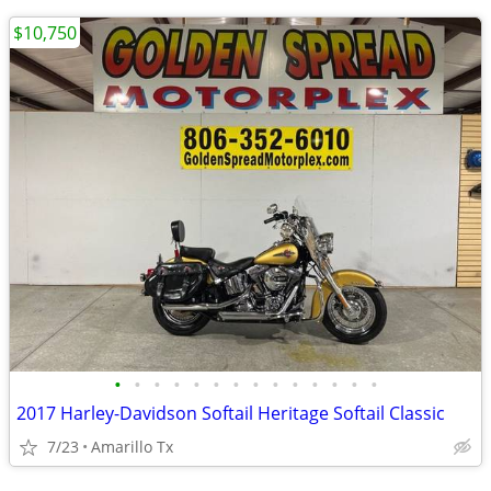
$10,750
•
•
•
•
•
•
•
•
•
•
•
•
•
•
2017 Harley-Davidson Softail Heritage Softail Classic
7/23
Amarillo Tx