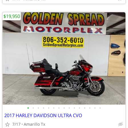
$19,950
•
•
•
•
•
•
•
•
•
•
•
•
•
•
•
2017 HARLEY DAVIDSON ULTRA CVO
7/17
Amarillo Tx