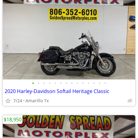
•
•
•
•
•
•
•
•
•
•
•
•
•
•
2020 Harley-Davidson Softail Heritage Classic
7/24
Amarillo Tx
$18,950