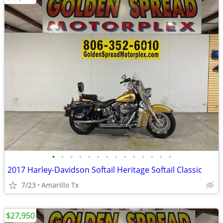
•
•
•
•
•
•
•
•
•
•
•
•
•
•
2017 Harley-Davidson Softail Heritage Softail Classic
7/23
Amarillo Tx
$27,950