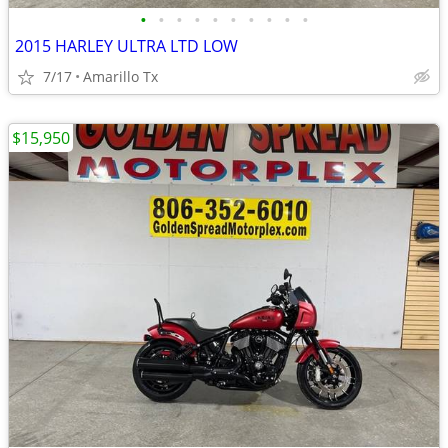
•
•
•
•
•
•
•
•
•
•
2015 HARLEY ULTRA LTD LOW
7/17
Amarillo Tx
$15,950