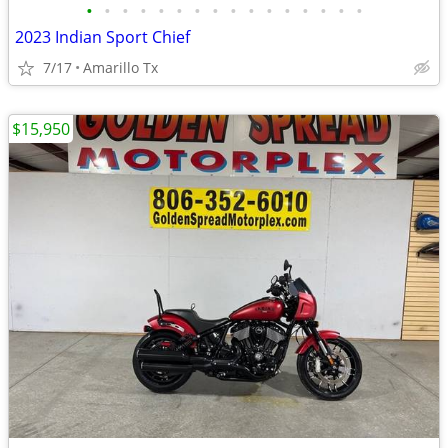
•
•
•
•
•
•
•
•
•
•
•
•
•
•
•
•
2023 Indian Sport Chief
7/17
Amarillo Tx
$15,950