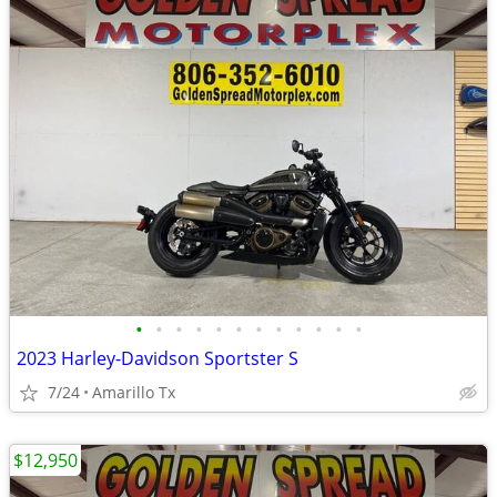
•
•
•
•
•
•
•
•
•
•
•
•
2023 Harley-Davidson Sportster S
7/24
Amarillo Tx
$12,950