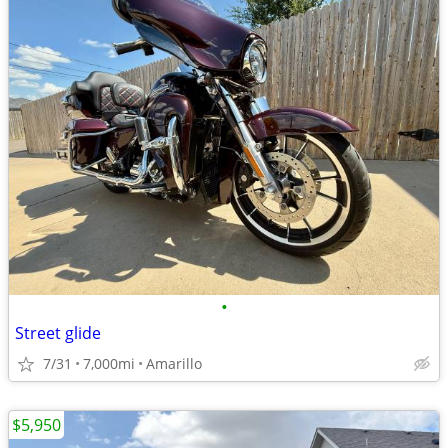
•
Street glide
7/31
7,000mi
Amarillo
$5,950