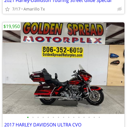
2021 Harley-Davidson Touring Street Glide Special
7/17
Amarillo Tx
$19,950
•
•
•
•
•
•
•
•
•
•
•
•
•
•
•
2017 HARLEY DAVIDSON ULTRA CVO