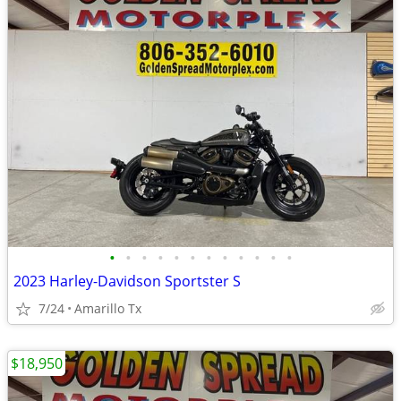
•
•
•
•
•
•
•
•
•
•
•
•
2023 Harley-Davidson Sportster S
7/24
Amarillo Tx
$18,950