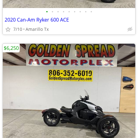
•
•
•
•
•
•
•
•
•
2020 Can-Am Ryker 600 ACE
7/10
Amarillo Tx
$6,250