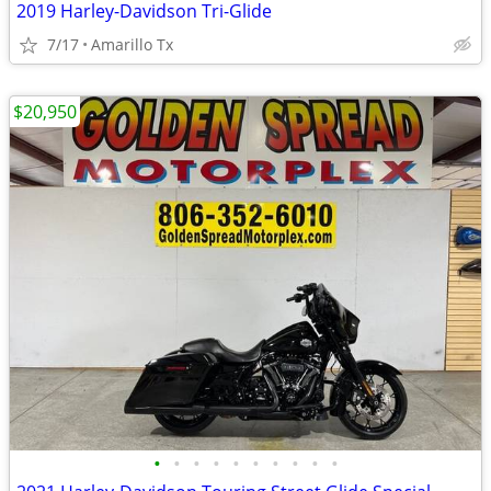
2019 Harley-Davidson Tri-Glide
7/17
Amarillo Tx
$20,950
•
•
•
•
•
•
•
•
•
•