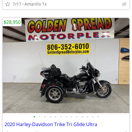
7/17
Amarillo Tx
$28,950
•
•
•
•
•
•
•
•
•
•
•
•
•
2020 Harley-Davidson Trike Tri Glide Ultra