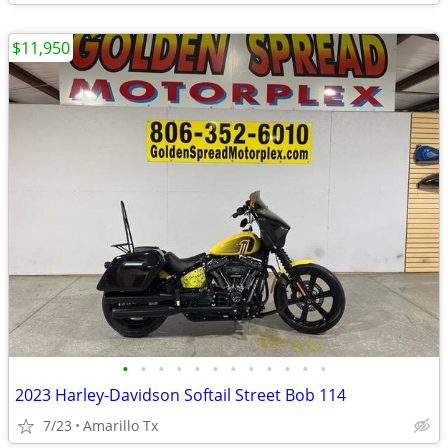
$11,950
•
•
•
•
•
•
•
•
•
•
•
•
2023 Harley-Davidson Softail Street Bob 114
7/23
Amarillo Tx