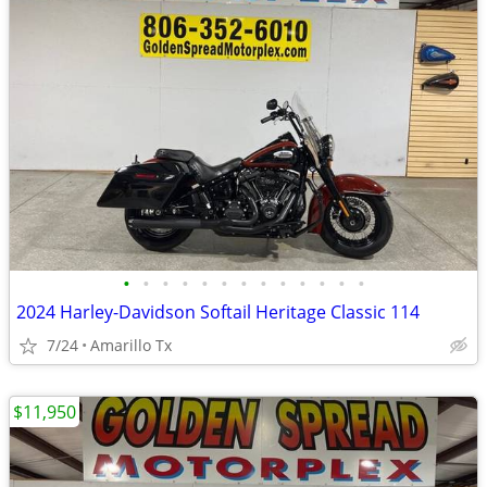
•
•
•
•
•
•
•
•
•
•
•
•
•
2024 Harley-Davidson Softail Heritage Classic 114
7/24
Amarillo Tx
$11,950