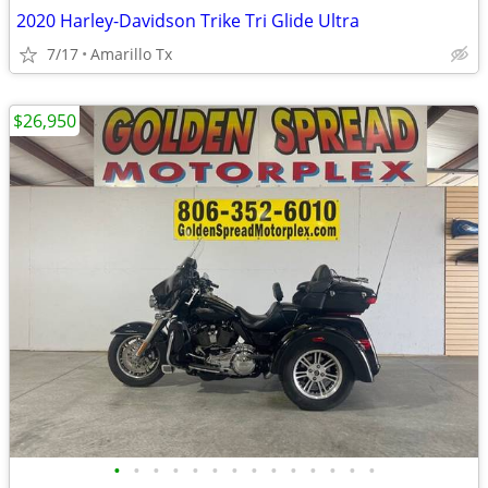
2020 Harley-Davidson Trike Tri Glide Ultra
7/17
Amarillo Tx
$26,950
•
•
•
•
•
•
•
•
•
•
•
•
•
•