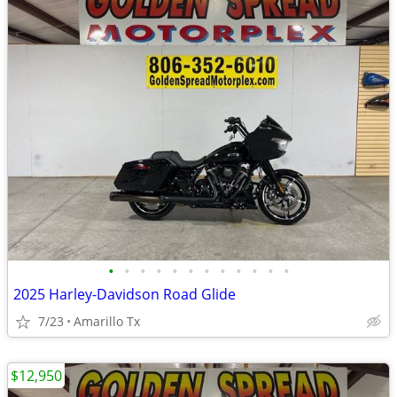
•
•
•
•
•
•
•
•
•
•
•
•
2025 Harley-Davidson Road Glide
7/23
Amarillo Tx
$12,950