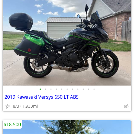
•
•
•
•
•
•
•
•
•
•
•
2019 Kawasaki Versys 650 LT ABS
8/3
1,933mi
$18,500