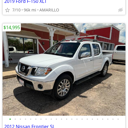
2019 Ford F-150 XLT
7/10
96k mi
AMARILLO
$14,995
•
•
•
•
•
•
•
•
•
•
•
•
•
•
•
•
•
•
•
•
•
•
2012 Nissan Frontier SL