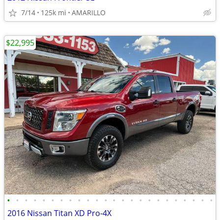
7/14
125k mi
AMARILLO
$22,995
•
•
•
•
•
•
•
•
•
•
•
•
•
•
•
•
•
•
•
•
•
•
•
•
2016 Nissan Titan XD Pro-4X