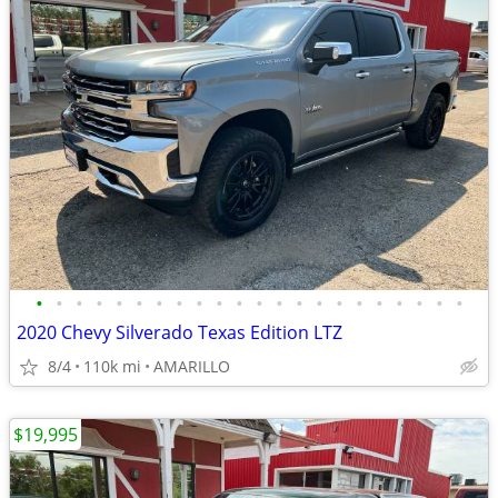
•
•
•
•
•
•
•
•
•
•
•
•
•
•
•
•
•
•
•
•
•
•
2020 Chevy Silverado Texas Edition LTZ
8/4
110k mi
AMARILLO
$19,995