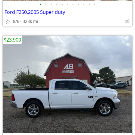
•
•
•
•
•
•
•
•
•
•
•
Ford F250,2005 Super duty
8/6
328k mi
$23,900