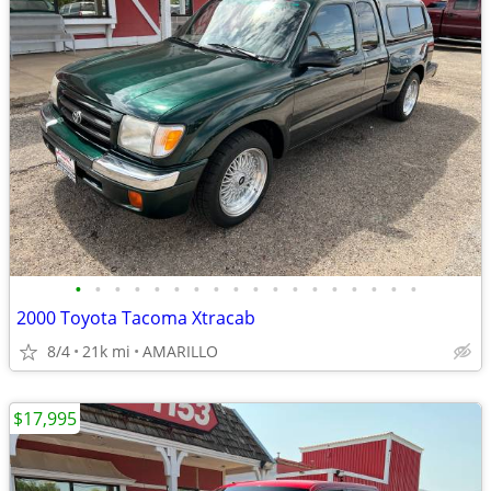
•
•
•
•
•
•
•
•
•
•
•
•
•
•
•
•
•
•
2000 Toyota Tacoma Xtracab
8/4
21k mi
AMARILLO
$17,995