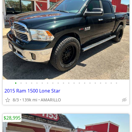
•
•
•
•
•
•
•
•
•
•
•
•
•
•
•
•
•
•
•
•
2015 Ram 1500 Lone Star
8/3
139k mi
AMARILLO
$28,995