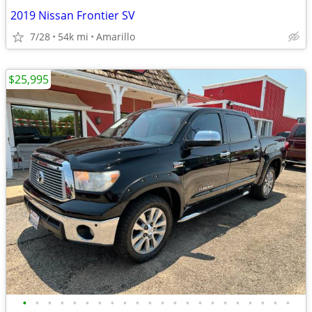
2019 Nissan Frontier SV
7/28
54k mi
Amarillo
$25,995
•
•
•
•
•
•
•
•
•
•
•
•
•
•
•
•
•
•
•
•
•
•