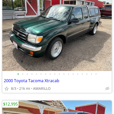
•
•
•
•
•
•
•
•
•
•
•
•
•
•
•
•
•
•
2000 Toyota Tacoma Xtracab
8/3
21k mi
AMARILLO
$12,995