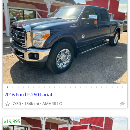
•
•
•
•
•
•
•
•
•
•
•
•
•
•
•
•
•
•
•
•
•
•
•
2016 Ford F-250 Lariat
7/30
134k mi
AMARILLO
$19,995