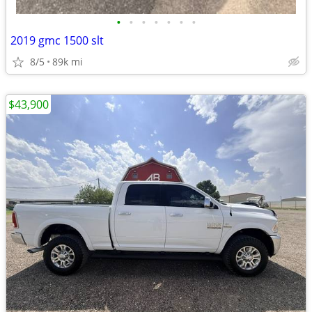
•
•
•
•
•
•
•
2019 gmc 1500 slt
8/5
89k mi
$43,900