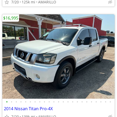
7/20
125k mi
AMARILLO
$16,995
•
•
•
•
•
•
•
•
•
•
•
•
•
•
•
•
•
•
•
•
•
•
•
2014 Nissan Titan Pro-4X
7/20
139k mi
AMARILLO