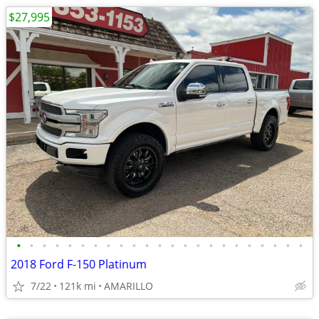
$27,995
•
•
•
•
•
•
•
•
•
•
•
•
•
•
•
•
•
•
•
•
•
•
•
2018 Ford F-150 Platinum
7/22
121k mi
AMARILLO