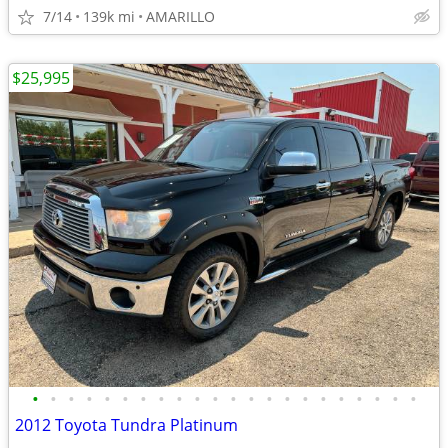
7/14
139k mi
AMARILLO
$25,995
•
•
•
•
•
•
•
•
•
•
•
•
•
•
•
•
•
•
•
•
•
•
2012 Toyota Tundra Platinum