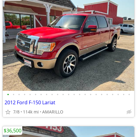
•
•
•
•
•
•
•
•
•
•
•
•
•
•
•
•
•
•
•
•
•
•
•
2012 Ford F-150 Lariat
7/8
114k mi
AMARILLO
$36,500