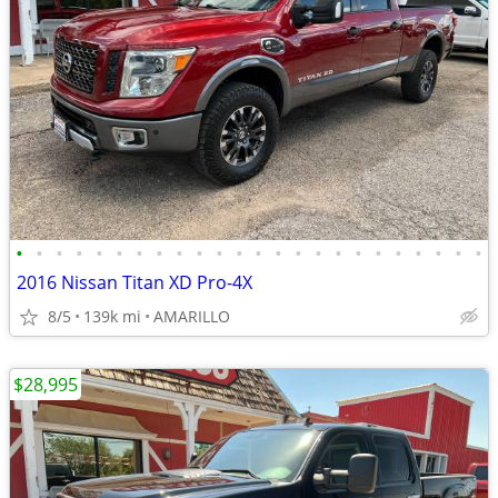
•
•
•
•
•
•
•
•
•
•
•
•
•
•
•
•
•
•
•
•
•
•
•
•
2016 Nissan Titan XD Pro-4X
8/5
139k mi
AMARILLO
$28,995