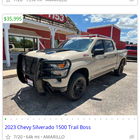
$35,995
•
•
•
•
•
•
•
•
•
•
•
•
•
•
•
•
•
•
•
•
•
•
•
•
2023 Chevy Silverado 1500 Trail Boss
7/20
64k mi
AMARILLO