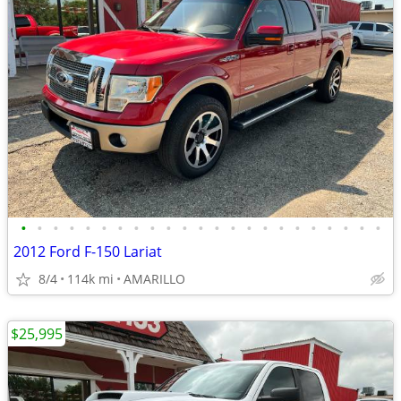
•
•
•
•
•
•
•
•
•
•
•
•
•
•
•
•
•
•
•
•
•
•
•
2012 Ford F-150 Lariat
8/4
114k mi
AMARILLO
$25,995