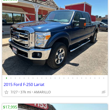
•
•
•
•
•
•
•
•
•
•
•
•
•
•
•
•
•
•
•
•
•
•
•
2015 Ford F-250 Lariat
7/27
37k mi
AMARILLO
$17,995