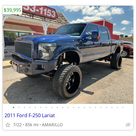
$39,995
•
•
•
•
•
•
•
•
•
•
•
•
•
•
•
•
•
•
•
•
•
2011 Ford F-250 Lariat
7/22
85k mi
AMARILLO