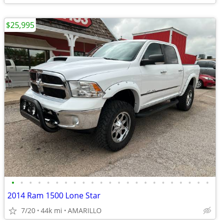
$25,995
•
•
•
•
•
•
•
•
•
•
•
•
•
•
•
•
•
•
•
•
•
•
•
2014 Ram 1500 Lone Star
7/20
44k mi
AMARILLO