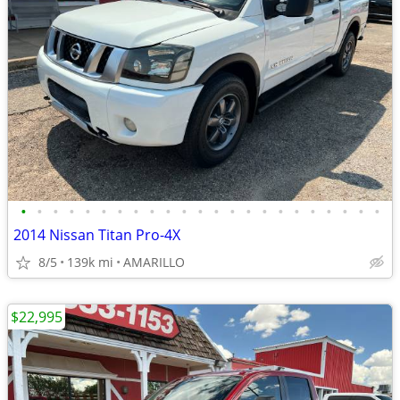
•
•
•
•
•
•
•
•
•
•
•
•
•
•
•
•
•
•
•
•
•
•
•
2014 Nissan Titan Pro-4X
8/5
139k mi
AMARILLO
$22,995