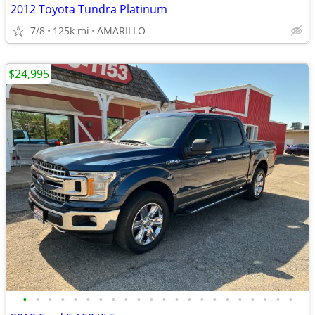
2012 Toyota Tundra Platinum
7/8
125k mi
AMARILLO
$24,995
•
•
•
•
•
•
•
•
•
•
•
•
•
•
•
•
•
•
•
•
•
•