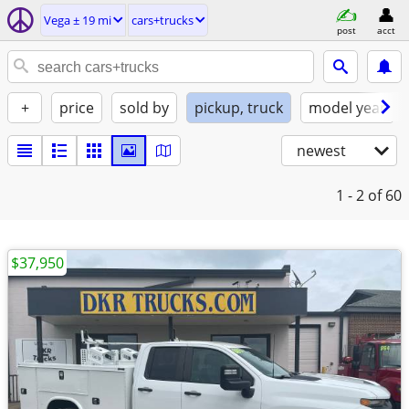
Vega ± 19 mi
cars+trucks
post
acct
+
price
sold by
pickup, truck
model year
newest
1 - 2
of 60
$37,950