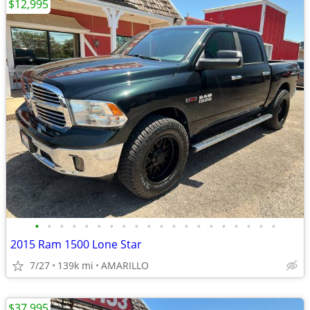
$12,995
•
•
•
•
•
•
•
•
•
•
•
•
•
•
•
•
•
•
•
•
2015 Ram 1500 Lone Star
7/27
139k mi
AMARILLO
$37,995