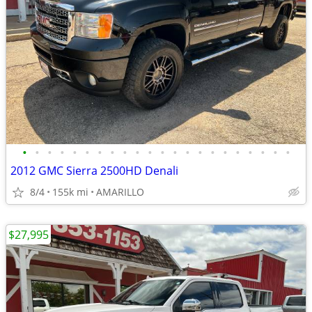
•
•
•
•
•
•
•
•
•
•
•
•
•
•
•
•
•
•
•
•
•
•
2012 GMC Sierra 2500HD Denali
8/4
155k mi
AMARILLO
$27,995