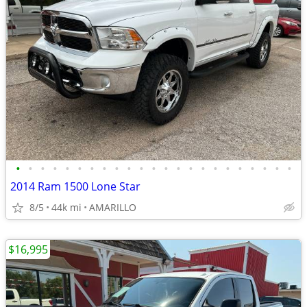
•
•
•
•
•
•
•
•
•
•
•
•
•
•
•
•
•
•
•
•
•
•
•
2014 Ram 1500 Lone Star
8/5
44k mi
AMARILLO
$16,995