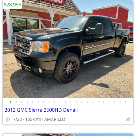
$28,995
•
•
•
•
•
•
•
•
•
•
•
•
•
•
•
•
•
•
•
•
•
•
2012 GMC Sierra 2500HD Denali
7/23
155k mi
AMARILLO