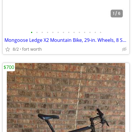
•
•
•
•
•
•
•
•
•
•
•
•
•
•
Mongoose Ledge X2 Mountain Bike, 29-in. Wheels, 8 Speeds, Adult
8/2
fort worth
$700