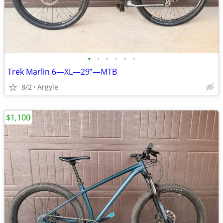
•
•
•
•
•
•
Trek Marlin 6—XL—29”—MTB
8/2
Argyle
$1,100