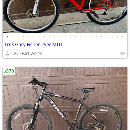
•
•
•
•
•
•
•
•
•
•
•
•
•
•
•
•
•
•
•
•
•
•
•
Trek Gary Fisher 29er MTB
8/5
Fort Worth
$570