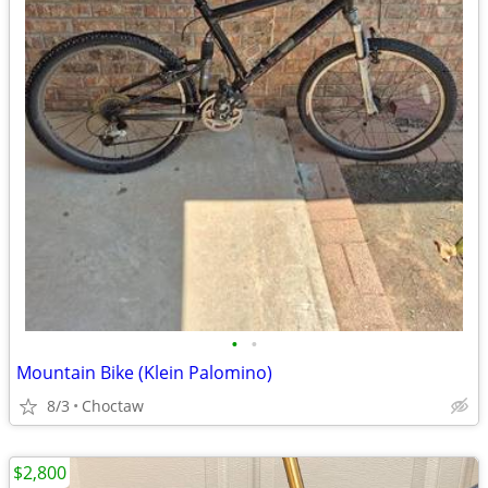
•
•
Mountain Bike (Klein Palomino)
8/3
Choctaw
$2,800