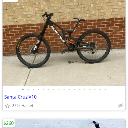
•
•
•
•
•
•
•
•
•
•
•
•
•
•
•
•
•
Santa Cruz V10
8/1
Haslet
$260