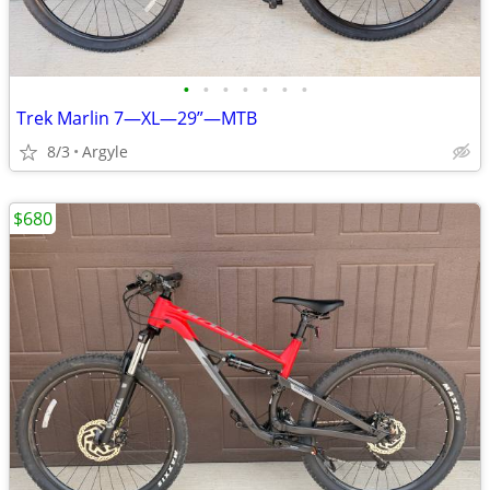
•
•
•
•
•
•
•
Trek Marlin 7—XL—29”—MTB
8/3
Argyle
$680