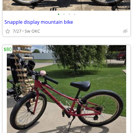
•
•
•
•
Snapple display mountain bike
7/27
Sw OKC
$80