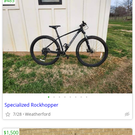
$485
•
•
•
•
•
•
•
•
Specialized Rockhopper
7/28
Weatherford
$1,500