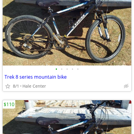
•
•
•
•
•
Trek 8 series mountain bike
8/1
Hale Center
$110