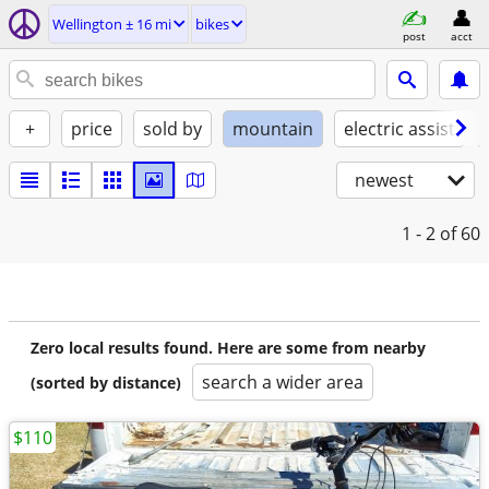
Wellington ± 16 mi
bikes
post
acct
+
price
sold by
mountain
electric assist
newest
1 - 2
of 60
Zero local results found. Here are some from nearby
search a wider area
(sorted by distance)
$110