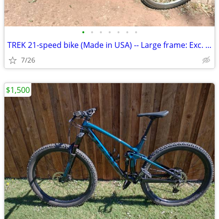
•
•
•
•
•
•
•
TREK 21-speed bike (Made in USA) -- Large frame: Exc. cond
7/26
$1,500