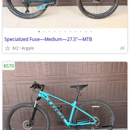
•
•
•
•
•
•
•
•
•
•
•
Specialized Fuse—Medium—27.5”—MTB
8/2
Argyle
$570