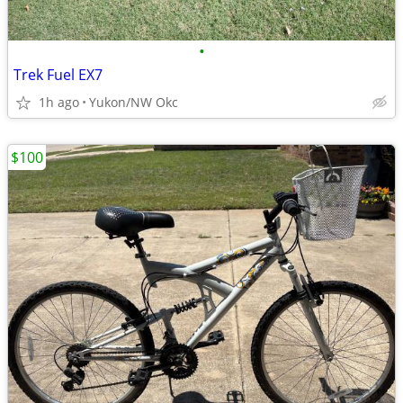
•
Trek Fuel EX7
1h ago
Yukon/NW Okc
$100