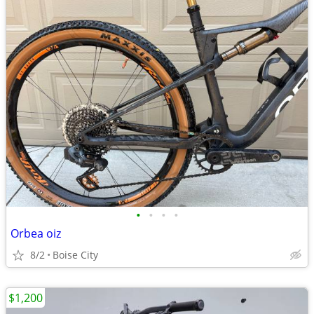
•
•
•
•
Orbea oiz
8/2
Boise City
$1,200