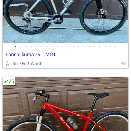
•
•
•
•
•
•
•
•
•
•
•
•
•
•
•
•
•
•
•
•
Bianchi kuma 29.1 MTB
8/3
Fort Worth
$425