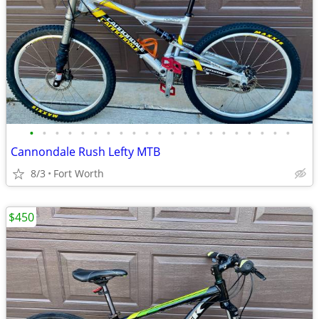
•
•
•
•
•
•
•
•
•
•
•
•
•
•
•
•
•
•
•
•
•
Cannondale Rush Lefty MTB
8/3
Fort Worth
$450