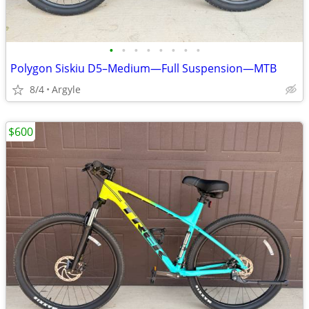
•
•
•
•
•
•
•
•
Polygon Siskiu D5–Medium—Full Suspension—MTB
8/4
Argyle
$600