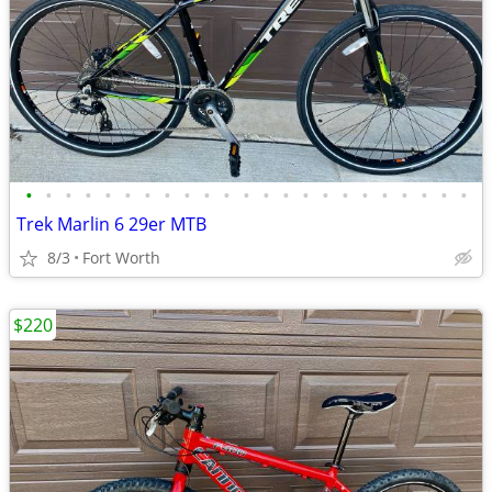
•
•
•
•
•
•
•
•
•
•
•
•
•
•
•
•
•
•
•
•
•
•
•
Trek Marlin 6 29er MTB
8/3
Fort Worth
$220