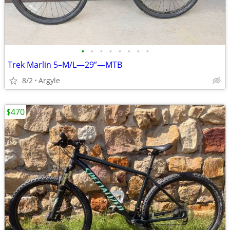
•
•
•
•
•
•
•
•
Trek Marlin 5–M/L—29”—MTB
8/2
Argyle
$470