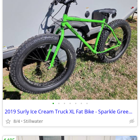
•
•
•
•
•
•
•
2019 Surly Ice Cream Truck XL Fat Bike - Sparkle Green, Like New
8/4
Stillwater