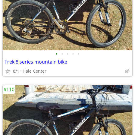
•
•
•
•
•
Trek 8 series mountain bike
8/1
Hale Center
$110