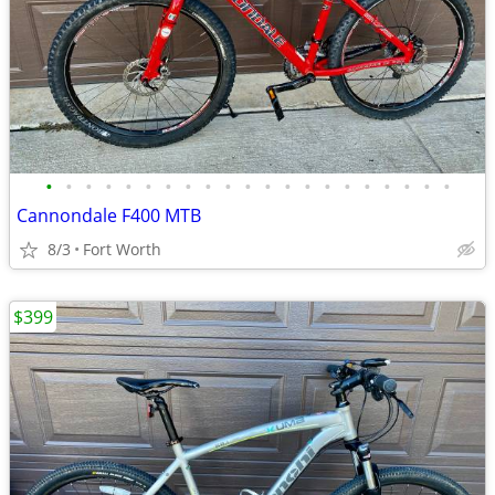
•
•
•
•
•
•
•
•
•
•
•
•
•
•
•
•
•
•
•
•
•
Cannondale F400 MTB
8/3
Fort Worth
$399