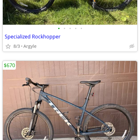
•
•
•
•
•
Specialized Rockhopper
8/3
Argyle
$670