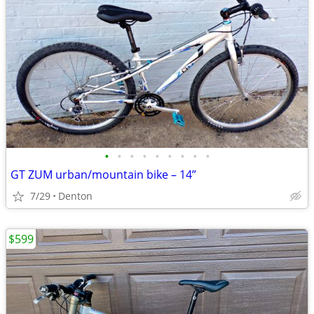
•
•
•
•
•
•
•
•
•
GT ZUM urban/mountain bike – 14”
7/29
Denton
$599