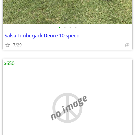
•
•
•
•
Salsa Timberjack Deore 10 speed
7/29
$650
no image