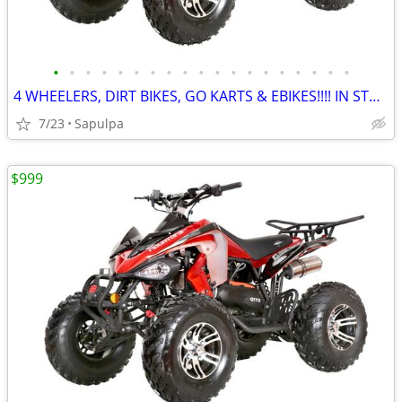
•
•
•
•
•
•
•
•
•
•
•
•
•
•
•
•
•
•
•
4 WHEELERS, DIRT BIKES, GO KARTS & EBIKES!!!! IN STOCK NOW!!!
7/23
Sapulpa
$999