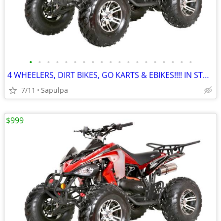
•
•
•
•
•
•
•
•
•
•
•
•
•
•
•
•
•
•
•
4 WHEELERS, DIRT BIKES, GO KARTS & EBIKES!!!! IN STOCK NOW!!!
7/11
Sapulpa
$999