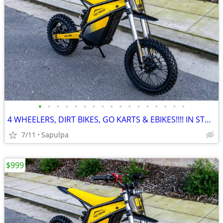
•
•
•
•
•
•
•
•
•
•
•
•
•
•
•
•
•
4 WHEELERS, DIRT BIKES, GO KARTS & EBIKES!!!! IN STOCK NOW!!!
7/11
Sapulpa
$999