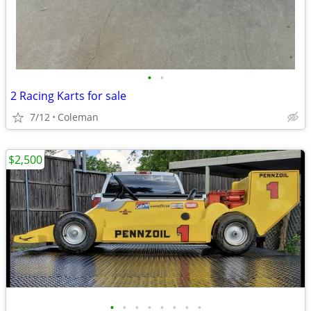
•
•
2 Racing Karts for sale
7/12
Coleman
$2,500
•
•
•
•
•
•
•
•