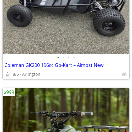
•
•
•
•
Coleman GK200 196cc Go-Kart – Almost New
8/5
Arlington
$999