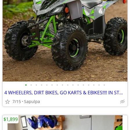
•
•
•
•
•
•
•
•
•
•
•
•
•
•
•
•
4 WHEELERS, DIRT BIKES, GO KARTS & EBIKES!!!! IN STOCK NOW!!!
7/15
Sapulpa
$1,899