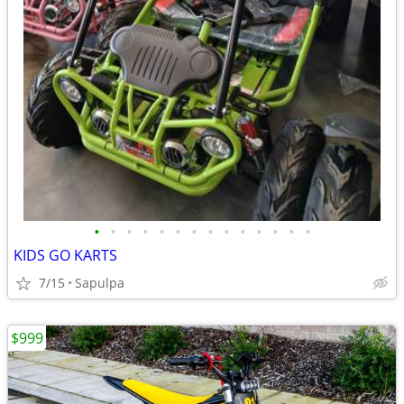
•
•
•
•
•
•
•
•
•
•
•
•
•
•
KIDS GO KARTS
7/15
Sapulpa
$999