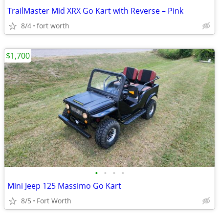
TrailMaster Mid XRX Go Kart with Reverse – Pink
8/4
fort worth
$1,700
•
•
•
•
Mini Jeep 125 Massimo Go Kart
8/5
Fort Worth