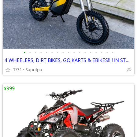
•
•
•
•
•
•
•
•
•
•
•
•
•
•
•
•
•
4 WHEELERS, DIRT BIKES, GO KARTS & EBIKES!!!! IN STOCK NOW!!!
7/31
Sapulpa
$999