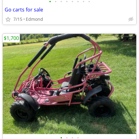
•
•
•
•
•
•
•
•
Go carts for sale
7/15
Edmond
$1,700
•
•
•
•