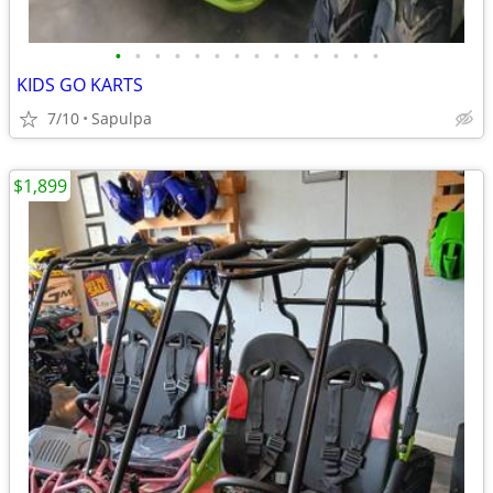
•
•
•
•
•
•
•
•
•
•
•
•
•
•
KIDS GO KARTS
7/10
Sapulpa
$1,899