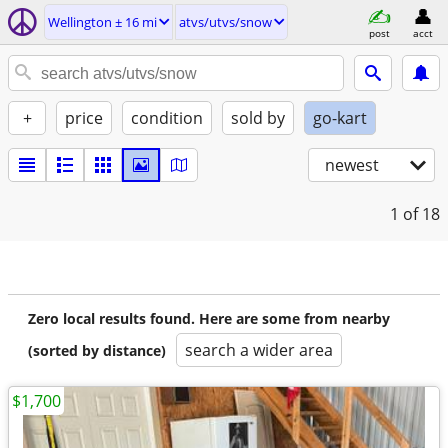
Wellington ± 16 mi
atvs/utvs/snow
post
acct
+
price
condition
sold by
go-kart
newest
1
of 18
Zero local results found. Here are some from nearby
search a wider area
(sorted by distance)
$1,700