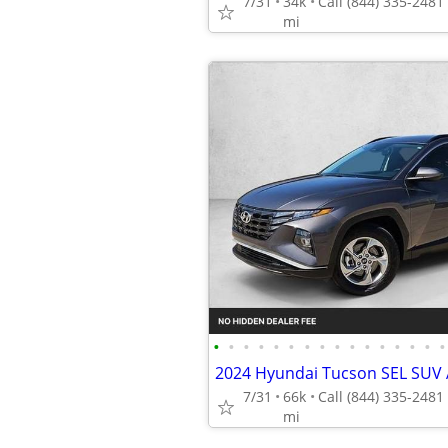
7/31
34k
mi
•
•
•
•
•
•
•
•
•
•
•
•
•
•
•
•
2024 Hyundai Tucson SEL SU
7/31
66k
mi