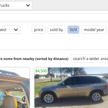
rucks
est
price
sold by
SUV
model year
search a wider are
are some from nearby (sorted by distance)
$4,500