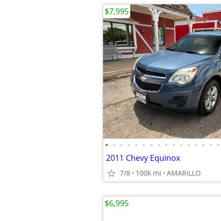
$7,995
•
•
•
•
•
•
•
•
•
•
•
•
•
•
•
•
2011 Chevy Equinox
7/8
100k mi
AMARILLO
$6,995