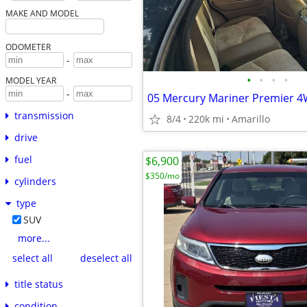
MAKE AND MODEL
ODOMETER
-
•
•
•
•
MODEL YEAR
-
05 Mercury Mariner Premier 
transmission
8/4
220k mi
Amarillo
drive
fuel
$6,900
$350/mo
cylinders
type
SUV
more...
select all
deselect all
title status
condition