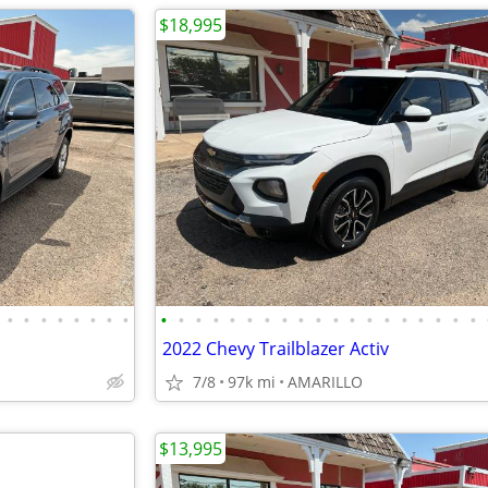
$18,995
•
•
•
•
•
•
•
•
•
•
•
•
•
•
•
•
•
•
•
•
•
•
•
•
•
•
•
2022 Chevy Trailblazer Activ
7/8
97k mi
AMARILLO
$13,995