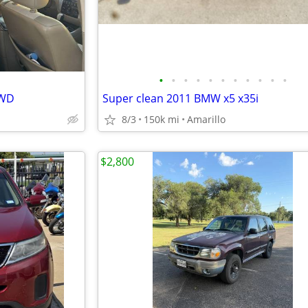
•
•
•
•
•
•
•
•
•
•
•
4WD
Super clean 2011 BMW x5 x35i
8/3
150k mi
Amarillo
$2,800