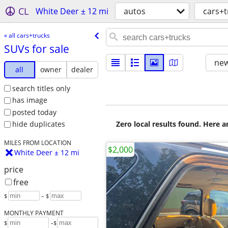
CL
White Deer ± 12 mi
autos
cars+t
« all cars+trucks
SUVs for sale
new
all
owner
dealer
search titles only
has image
posted today
Zero local results found. Here 
hide duplicates
MILES FROM LOCATION
$2,000
White Deer ± 12 mi
price
free
$
– $
MONTHLY PAYMENT
-
$
$