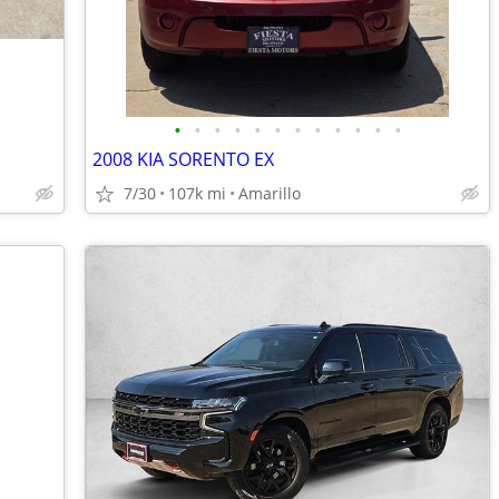
•
•
•
•
•
•
•
•
•
•
•
•
2008 KIA SORENTO EX
7/30
107k mi
Amarillo