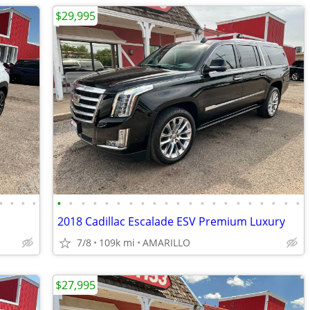
$29,995
•
•
•
•
•
•
•
•
•
•
•
•
•
•
•
•
•
•
•
•
•
•
•
•
•
2018 Cadillac Escalade ESV Premium Luxury
7/8
109k mi
AMARILLO
$27,995