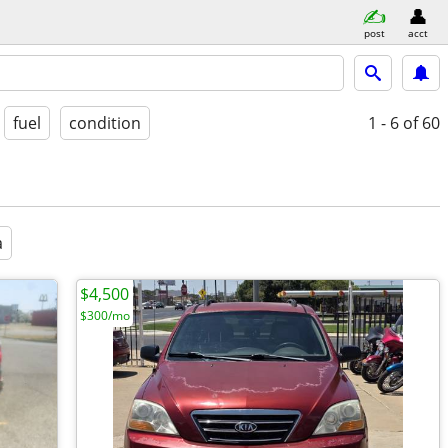
post
acct
fuel
condition
1 - 6
of 60
a
$4,500
$300/mo