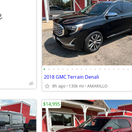
e
•
•
•
•
•
•
•
•
•
•
•
•
•
•
•
•
•
•
•
2018 GMC Terrain Denali
8h ago
130k mi
AMARILLO
$14,995