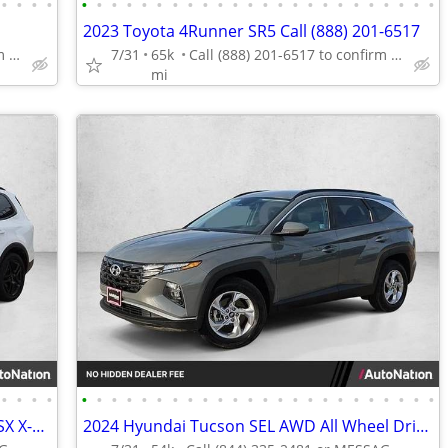
•
•
•
•
•
•
•
•
•
•
•
•
•
•
•
•
•
•
•
•
•
•
•
•
•
•
•
•
2023 Toyota 4Runner SR5 Call (888) 201-6517
Call (888) 201-6517 to confirm availability - May 14th
7/31
65k
Call (888) 201-6517 to confirm availability - May 14th
mi
•
•
•
•
•
•
•
•
•
•
•
•
•
•
•
•
•
•
•
•
•
•
•
•
•
•
•
•
2023 Kia Telluride AWD All Wheel Drive SX X-Line SUV
2024 Hyundai Tucson SEL AWD All Wheel Drive SUV AUTONATION