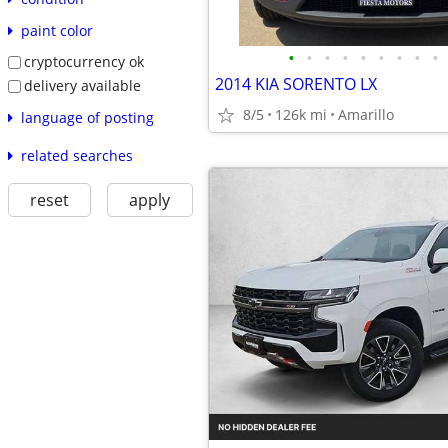
paint color
•
•
•
•
•
•
•
•
•
cryptocurrency ok
2014 KIA SORENTO LX
delivery available
8/5
126k mi
Amarillo
language of posting
related searches
reset
apply