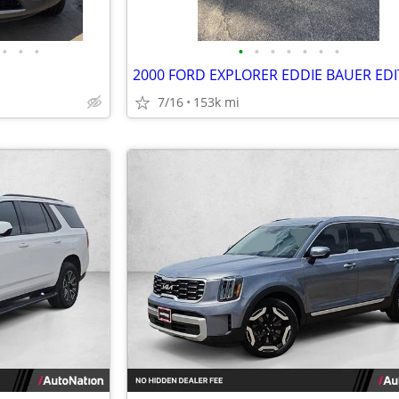
•
•
•
•
•
•
•
•
•
•
2000 FORD EXPLORER EDDIE BAUER EDI
7/16
153k mi