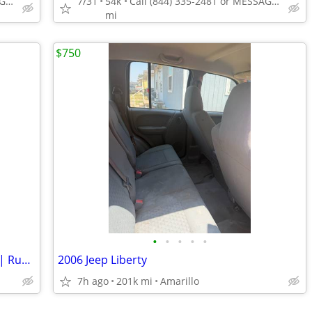
Call (844) 335-2481 or MESSAGE/CHAT to confirm availability
7/31
54k
Call (844) 335-2481 or MESSAGE/CHAT to confirm availability
mi
$750
•
•
•
•
•
2017 Chevrolet Tahoe PPV | Clean Title | Runs Great | Cold A/C
2006 Jeep Liberty
7h ago
201k mi
Amarillo