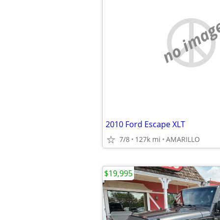
no imag
2010 Ford Escape XLT
7/8
127k mi
AMARILLO
$19,995