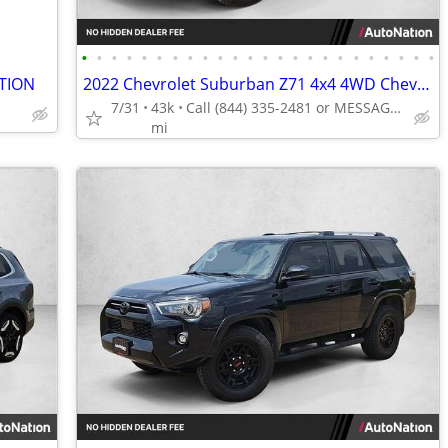
•
•
•
•
•
•
•
•
•
•
•
•
•
•
•
•
•
•
•
•
•
•
•
•
TION
2022 Chevrolet Suburban Z71 4x4 4WD Chevy SUV AUTONATION
7/31
43k
Call (844) 335-2481 or MESSAGE/CHAT to confirm availability
mi