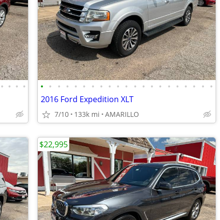
•
•
•
•
•
•
•
•
•
•
•
•
•
•
•
•
•
•
•
•
•
•
•
•
•
2016 Ford Expedition XLT
7/10
133k mi
AMARILLO
$22,995