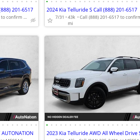
•
•
•
•
•
•
•
•
•
•
•
•
•
•
•
•
•
•
•
•
•
•
•
•
•
•
•
•
(888) 201-6517
2024 Kia Telluride S Call (888) 201-6517
Call (888) 201-6517 to confirm availability - May 14th
7/31
43k
mi
•
•
•
•
•
•
•
•
•
•
•
•
•
•
•
•
•
•
•
•
•
•
•
•
•
•
•
•
UV AUTONATION