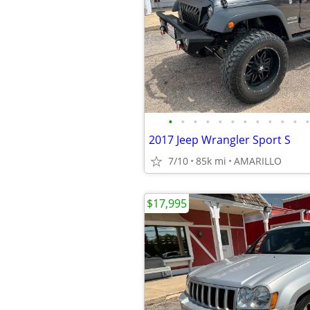
•
•
•
•
•
•
•
•
•
•
•
•
2017 Jeep Wrangler Sport S
7/10
85k mi
AMARILLO
$17,995