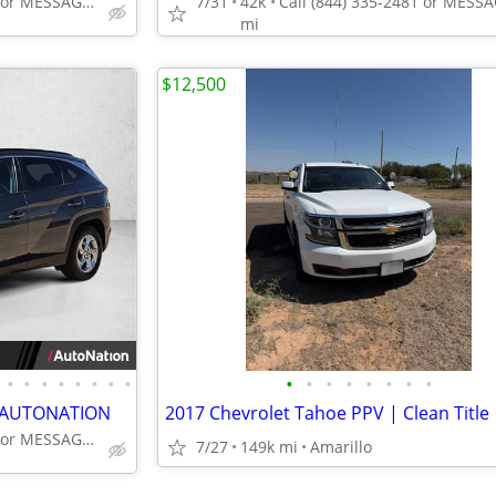
Call (844) 335-2481 or MESSAGE/CHAT to confirm availability
7/31
42k
mi
$12,500
•
•
•
•
•
•
•
•
•
•
•
•
•
•
•
•
V AUTONATION
Call (844) 335-2481 or MESSAGE/CHAT to confirm availability
7/27
149k mi
Amarillo