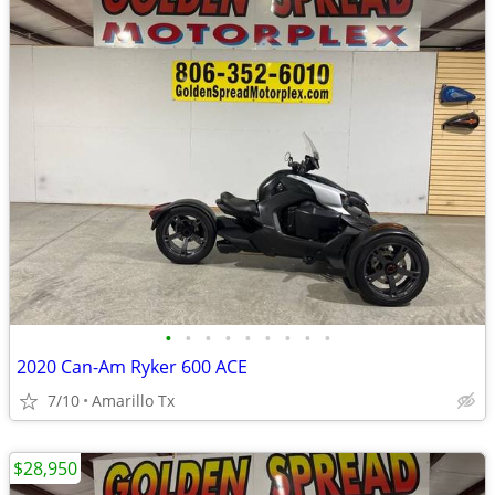
•
•
•
•
•
•
•
•
•
2020 Can-Am Ryker 600 ACE
7/10
Amarillo Tx
$28,950