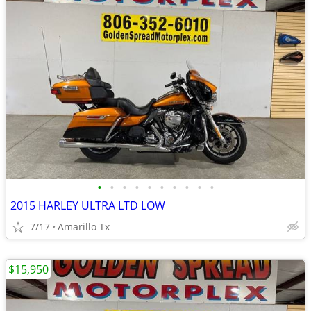
•
•
•
•
•
•
•
•
•
•
2015 HARLEY ULTRA LTD LOW
7/17
Amarillo Tx
$15,950