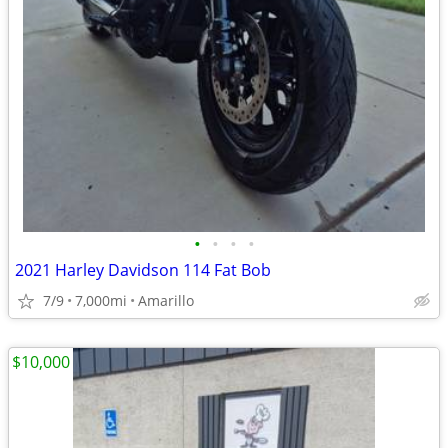
•
•
•
•
2021 Harley Davidson 114 Fat Bob
7/9
7,000mi
Amarillo
$10,000