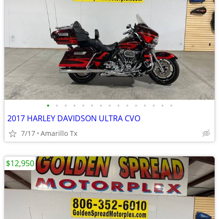
•
•
•
•
•
•
•
•
•
•
•
•
•
•
•
2017 HARLEY DAVIDSON ULTRA CVO
7/17
Amarillo Tx
$12,950