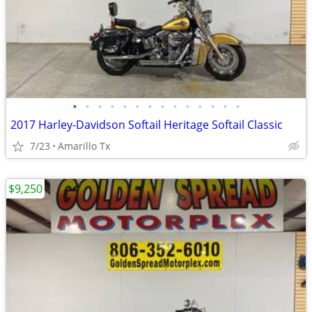
•
•
•
•
•
•
•
•
•
•
•
•
•
•
2017 Harley-Davidson Softail Heritage Softail Classic
7/23
Amarillo Tx
$9,250