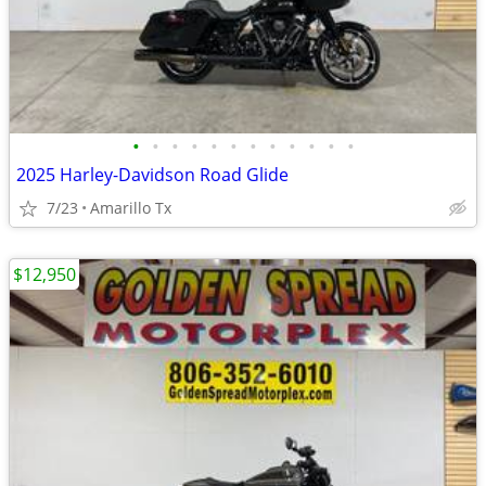
•
•
•
•
•
•
•
•
•
•
•
•
2025 Harley-Davidson Road Glide
7/23
Amarillo Tx
$12,950