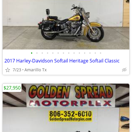
•
•
•
•
•
•
•
•
•
•
•
•
•
•
2017 Harley-Davidson Softail Heritage Softail Classic
7/23
Amarillo Tx
$27,950