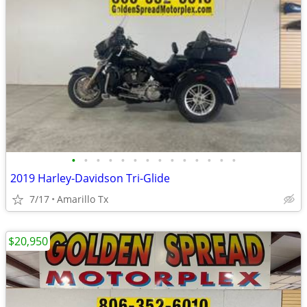
•
•
•
•
•
•
•
•
•
•
•
•
•
•
2019 Harley-Davidson Tri-Glide
7/17
Amarillo Tx
$20,950