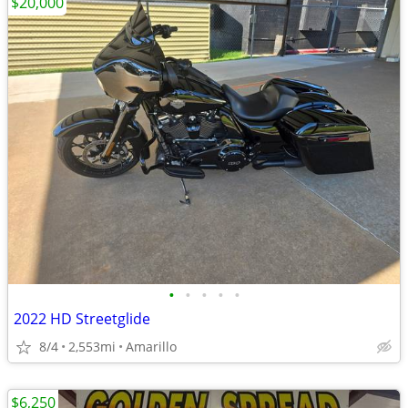
$20,000
•
•
•
•
•
2022 HD Streetglide
8/4
2,553mi
Amarillo
$6,250