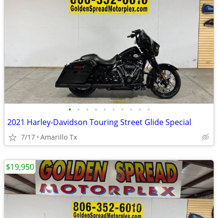
•
•
•
•
•
•
•
•
•
•
2021 Harley-Davidson Touring Street Glide Special
7/17
Amarillo Tx
$19,950