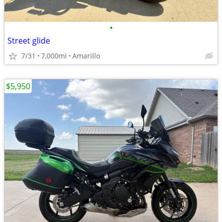
•
Street glide
7/31
7,000mi
Amarillo
$5,950