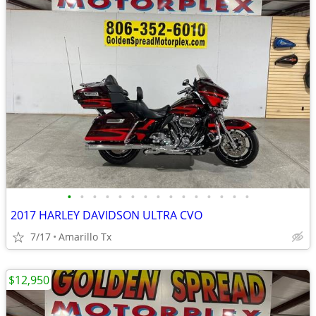
•
•
•
•
•
•
•
•
•
•
•
•
•
•
•
2017 HARLEY DAVIDSON ULTRA CVO
7/17
Amarillo Tx
$12,950