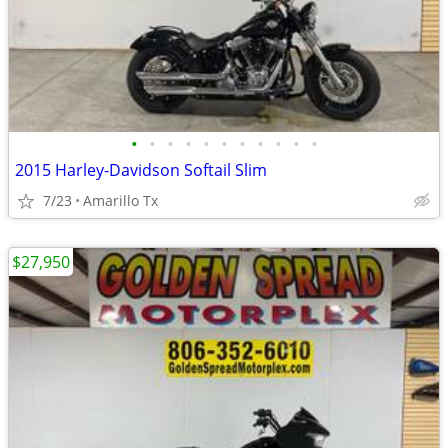
•
•
•
•
•
•
•
•
•
•
•
2015 Harley-Davidson Softail Slim
7/23
Amarillo Tx
$27,950