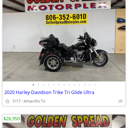
•
•
•
•
•
•
•
•
•
•
•
•
•
2020 Harley-Davidson Trike Tri Glide Ultra
7/17
Amarillo Tx
$26,950