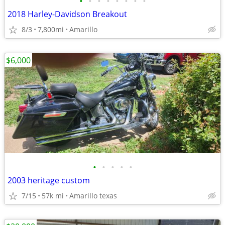
•
•
•
•
•
•
•
•
2018 Harley-Davidson Breakout
8/3
7,800mi
Amarillo
$6,000
•
•
•
•
•
2003 heritage custom
7/15
57k mi
Amarillo texas