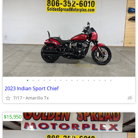
•
•
•
•
•
•
•
•
•
•
•
•
•
•
•
•
2023 Indian Sport Chief
7/17
Amarillo Tx
$15,950