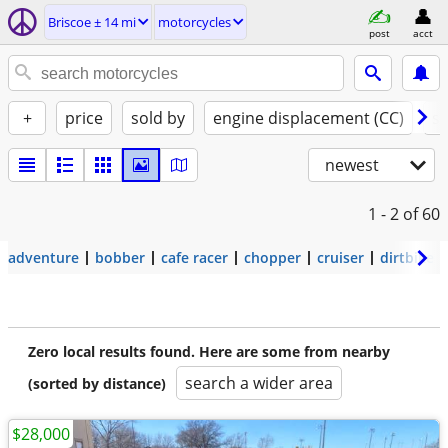
Briscoe ± 14 mi
motorcycles
post
acct
+
price
sold by
engine displacement (CC)
st
newest
1 - 2
of 60
adventure
bobber
cafe racer
chopper
cruiser
dirtbike
Zero local results found. Here are some from nearby
search a wider area
(sorted by distance)
$28,000