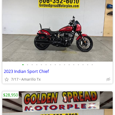
•
•
•
•
•
•
•
•
•
•
•
•
•
•
•
•
2023 Indian Sport Chief
7/17
Amarillo Tx
$28,950