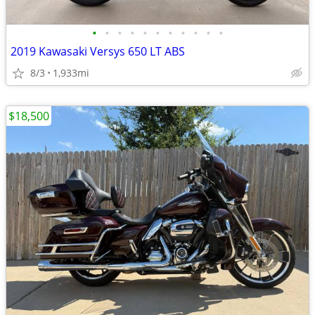
•
•
•
•
•
•
•
•
•
•
•
2019 Kawasaki Versys 650 LT ABS
8/3
1,933mi
$18,500