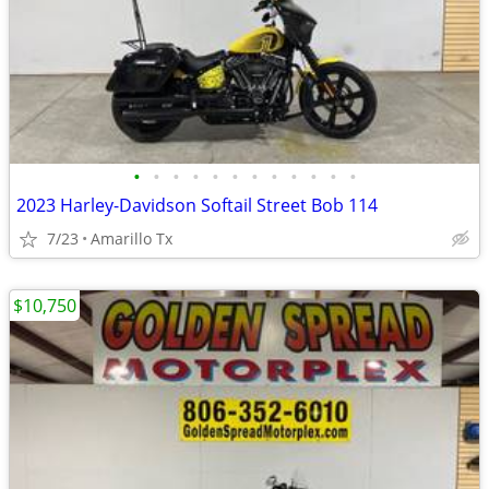
•
•
•
•
•
•
•
•
•
•
•
•
2023 Harley-Davidson Softail Street Bob 114
7/23
Amarillo Tx
$10,750