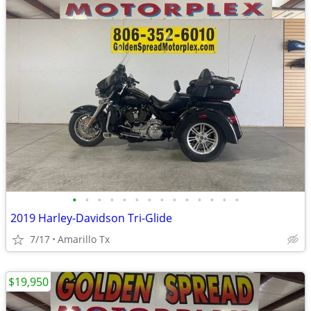
•
•
•
•
•
•
•
•
•
•
•
•
•
•
2019 Harley-Davidson Tri-Glide
7/17
Amarillo Tx
$19,950