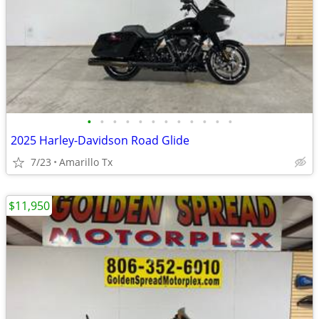
•
•
•
•
•
•
•
•
•
•
•
•
2025 Harley-Davidson Road Glide
7/23
Amarillo Tx
$11,950