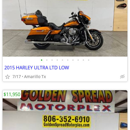
•
•
•
•
•
•
•
•
•
•
2015 HARLEY ULTRA LTD LOW
7/17
Amarillo Tx
$11,950