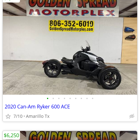
•
•
•
•
•
•
•
•
•
2020 Can-Am Ryker 600 ACE
7/10
Amarillo Tx
$6,250