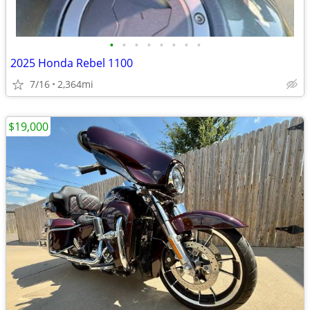
•
•
•
•
•
•
•
•
2025 Honda Rebel 1100
7/16
2,364mi
$19,000