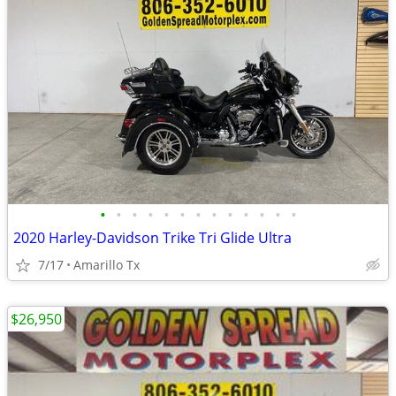
•
•
•
•
•
•
•
•
•
•
•
•
•
2020 Harley-Davidson Trike Tri Glide Ultra
7/17
Amarillo Tx
$26,950