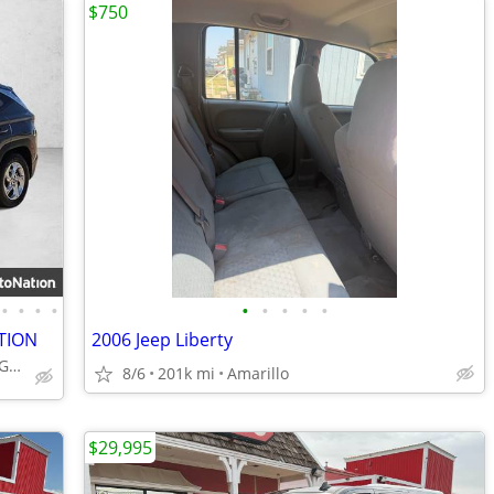
$750
•
•
•
•
•
•
•
•
•
TION
2006 Jeep Liberty
Call (844) 335-2481 or MESSAGE/CHAT to confirm availability
8/6
201k mi
Amarillo
$29,995