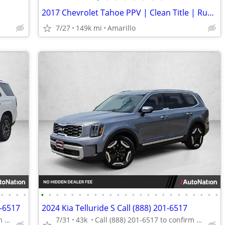
2017 Chevrolet Tahoe PPV | Clean Title | Runs Great | Cold A/C
7/27
149k mi
Amarillo
•
•
•
•
•
•
•
•
•
•
•
•
•
•
•
•
•
•
•
•
•
•
•
•
•
•
•
•
1-6517
2024 Kia Telluride S Call (888) 201-6517
Call (888) 201-6517 to confirm availability - May 14th
7/31
43k
Call (888) 201-6517 to confirm availability - May 14th