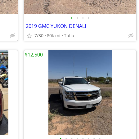
•
•
•
•
2019 GMC YUKON DENALI
7/30
80k mi
Tulia
$12,500
•
•
•
•
•
•
•
•