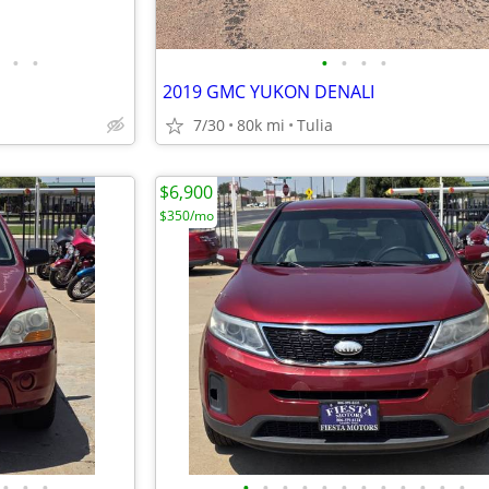
•
•
•
•
•
•
2019 GMC YUKON DENALI
7/30
80k mi
Tulia
$6,900
$350/mo
•
•
•
•
•
•
•
•
•
•
•
•
•
•
•