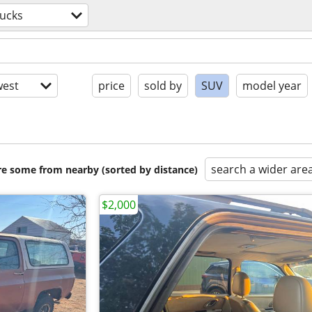
rucks
est
price
sold by
SUV
model year
search a wider are
are some from nearby (sorted by distance)
$2,000