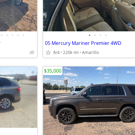
•
•
•
•
•
•
•
•
•
r
05 Mercury Mariner Premier 4WD
8/4
220k mi
Amarillo
$35,000