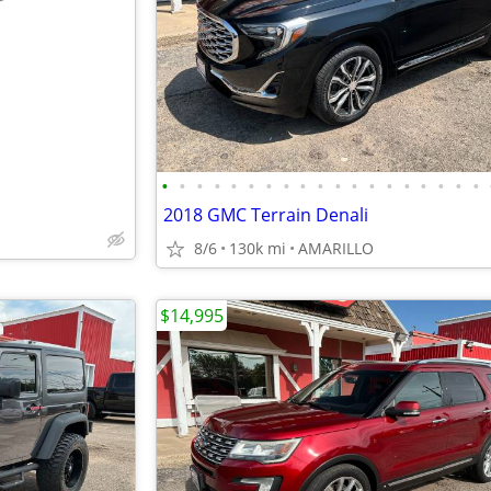
e
•
•
•
•
•
•
•
•
•
•
•
•
•
•
•
•
•
•
•
2018 GMC Terrain Denali
8/6
130k mi
AMARILLO
$14,995