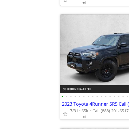
mi
•
•
•
•
•
•
•
•
•
•
•
•
•
•
•
•
2023 Toyota 4Runner SR5 Call 
7/31
65k
mi