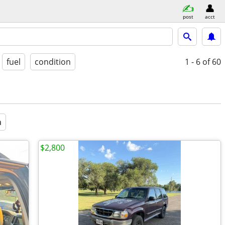
post
acct
fuel
condition
1 - 6
of 60
a
$2,800