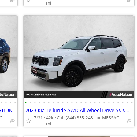
mi
•
•
•
•
•
•
•
•
•
•
•
•
•
•
•
•
•
•
•
•
•
•
•
•
•
•
•
•
ATION
2023 Kia Telluride AWD All Wheel Drive SX X-Line SUV
Call (844) 335-2481 or MESSAGE/CHAT to confirm availability
7/31
42k
Call (844) 335-2481 or MESSAGE/CHAT to confirm availability
mi