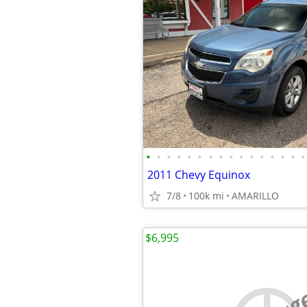
•
•
•
•
•
•
•
•
•
•
•
•
•
•
•
•
2011 Chevy Equinox
7/8
100k mi
AMARILLO
$6,995