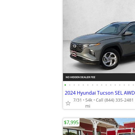
•
•
•
•
•
•
•
•
•
•
•
•
•
•
•
•
7/31
54k
mi
$7,995