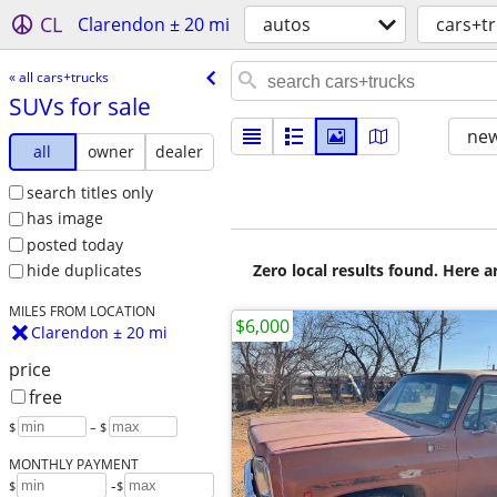
CL
Clarendon ± 20 mi
autos
cars+t
« all cars+trucks
SUVs for sale
new
all
owner
dealer
search titles only
has image
posted today
Zero local results found. Here 
hide duplicates
MILES FROM LOCATION
$6,000
Clarendon ± 20 mi
price
free
$
– $
MONTHLY PAYMENT
-
$
$