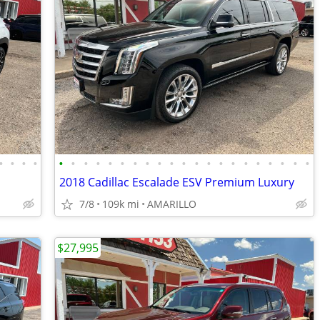
•
•
•
•
•
•
•
•
•
•
•
•
•
•
•
•
•
•
•
•
•
•
•
•
•
2018 Cadillac Escalade ESV Premium Luxury
7/8
109k mi
AMARILLO
$27,995