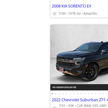
2008 KIA SORENTO EX
7/30
107k mi
Amarillo
•
•
•
•
•
•
•
•
•
•
•
•
•
•
•
•
7/31
43k