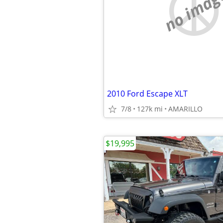
no imag
2010 Ford Escape XLT
7/8
127k mi
AMARILLO
$19,995