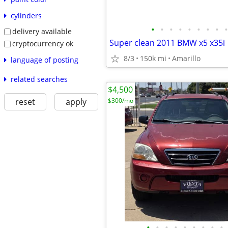
cylinders
•
•
•
•
•
•
•
•
•
delivery available
Super clean 2011 BMW x5 x35i
cryptocurrency ok
8/3
150k mi
Amarillo
language of posting
related searches
$4,500
reset
apply
$300/mo
•
•
•
•
•
•
•
•
•