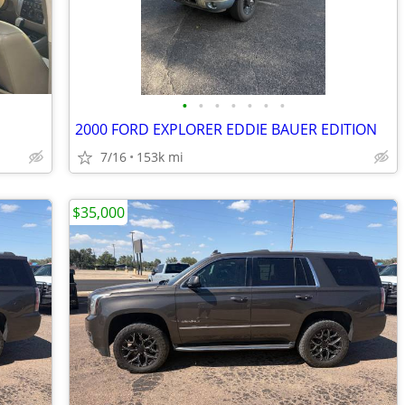
•
•
•
•
•
•
•
2000 FORD EXPLORER EDDIE BAUER EDITION
7/16
153k mi
$35,000