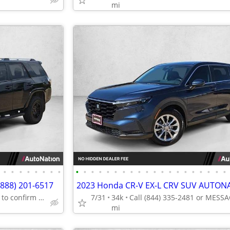
mi
•
•
•
•
•
•
•
•
•
•
•
•
•
•
•
•
•
•
•
•
•
•
•
•
•
•
•
•
(888) 201-6517
2023 Honda CR-V EX-L CRV SUV AUTON
Call (888) 201-6517 to confirm availability - May 14th
7/31
34k
mi