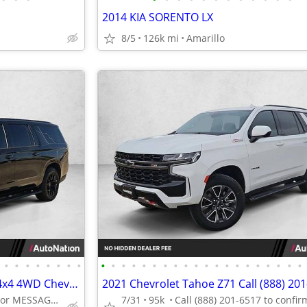
2014 KIA SORENTO LX
8/5
126k mi
Amarillo
•
•
•
•
•
•
•
•
•
•
•
•
•
•
•
•
•
•
•
•
•
•
•
•
•
•
•
•
2022 Chevrolet Suburban Z71 4x4 4WD Chevy SUV AUTONATION
2021 Chevrolet Tahoe Z71 Call (888) 20
Call (844) 335-2481 or MESSAGE/CHAT to confirm availability
7/31
95k