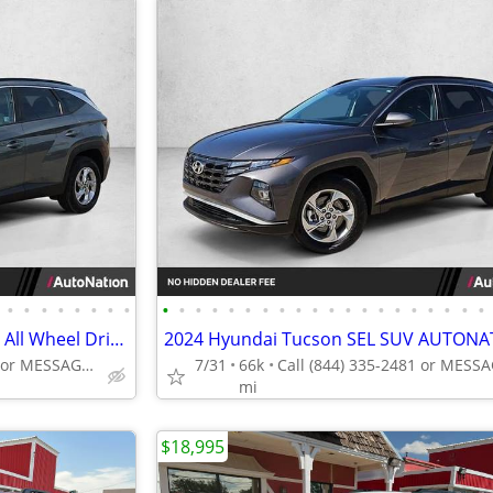
•
•
•
•
•
•
•
•
•
•
•
•
•
•
•
•
•
•
•
•
•
•
•
•
•
•
•
•
2024 Hyundai Tucson SEL AWD All Wheel Drive SUV AUTONATION
2024 Hyundai Tucson SEL SUV AUTONA
Call (844) 335-2481 or MESSAGE/CHAT to confirm availability
7/31
66k
mi
$18,995