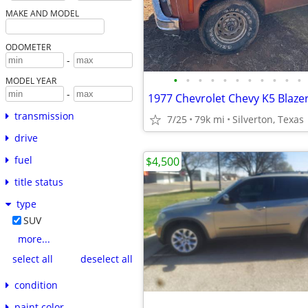
MAKE AND MODEL
ODOMETER
-
•
•
•
•
•
•
•
•
•
•
•
MODEL YEAR
-
1977 Chevrolet Chevy K5 Blaze
transmission
7/25
79k mi
Silverton, Texas
drive
fuel
$4,500
title status
type
SUV
more...
select all
deselect all
condition
paint color