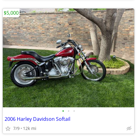
$5,000
•
•
•
2006 Harley Davidson Softail
7/9
12k mi