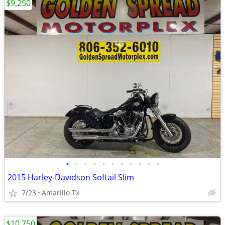
$9,250
•
•
•
•
•
•
•
•
•
•
•
2015 Harley-Davidson Softail Slim
7/23
Amarillo Tx
$10,750