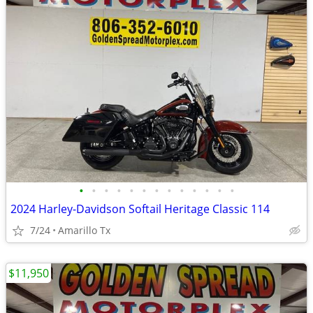
•
•
•
•
•
•
•
•
•
•
•
•
•
2024 Harley-Davidson Softail Heritage Classic 114
7/24
Amarillo Tx
$11,950