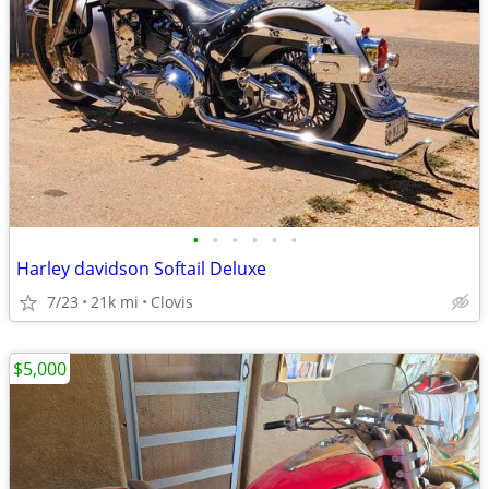
•
•
•
•
•
•
Harley davidson Softail Deluxe
7/23
21k mi
Clovis
$5,000