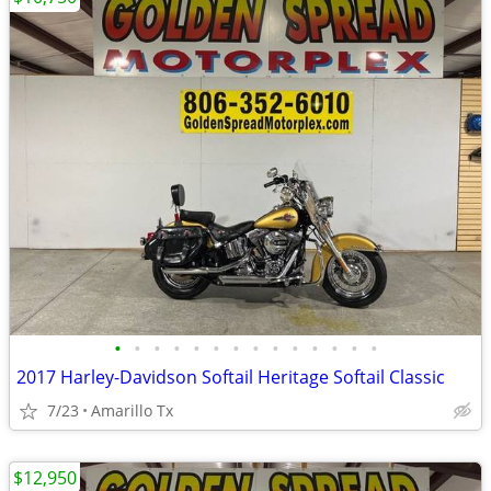
•
•
•
•
•
•
•
•
•
•
•
•
•
•
2017 Harley-Davidson Softail Heritage Softail Classic
7/23
Amarillo Tx
$12,950