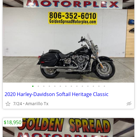
•
•
•
•
•
•
•
•
•
•
•
•
•
•
2020 Harley-Davidson Softail Heritage Classic
7/24
Amarillo Tx
$18,950