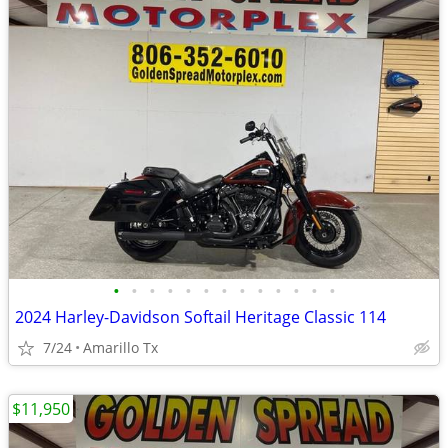
•
•
•
•
•
•
•
•
•
•
•
•
•
2024 Harley-Davidson Softail Heritage Classic 114
7/24
Amarillo Tx
$11,950