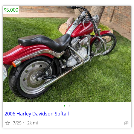
$5,000
•
•
2006 Harley Davidson Softail
7/25
12k mi