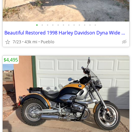
•
•
•
•
•
•
•
•
•
•
•
•
Beautiful Restored 1998 Harley Davidson Dyna Wide Glide
7/23
43k mi
Pueblo
$4,495