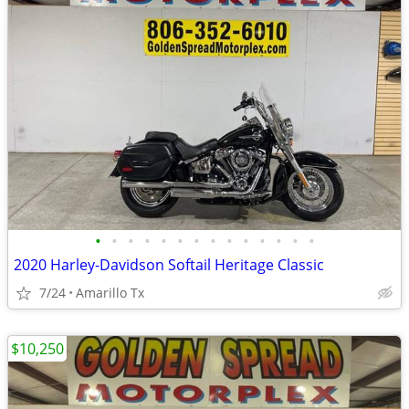
•
•
•
•
•
•
•
•
•
•
•
•
•
•
2020 Harley-Davidson Softail Heritage Classic
7/24
Amarillo Tx
$10,250