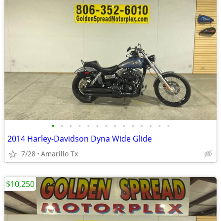
•
•
•
•
•
•
•
•
•
•
•
•
•
•
2014 Harley-Davidson Dyna Wide Glide
7/28
Amarillo Tx
$10,250