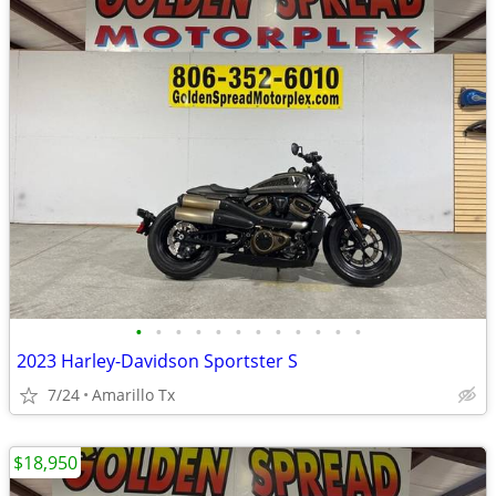
•
•
•
•
•
•
•
•
•
•
•
•
2023 Harley-Davidson Sportster S
7/24
Amarillo Tx
$18,950