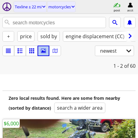
Texline ± 22 mi
motorcycles
post
acct
+
price
sold by
engine displacement (CC)
st
newest
1 - 2
of 60
Zero local results found. Here are some from nearby
search a wider area
(sorted by distance)
$6,000