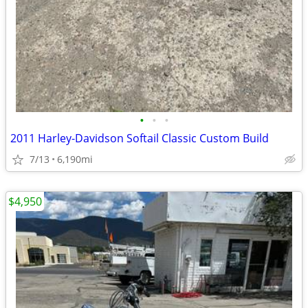
•
•
•
2011 Harley-Davidson Softail Classic Custom Build
7/13
6,190mi
$4,950