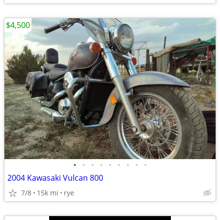
$4,500
•
•
•
•
•
•
•
•
•
2004 Kawasaki Vulcan 800
7/8
15k mi
rye