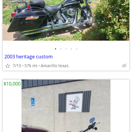
•
•
•
•
•
2003 heritage custom
7/15
57k mi
Amarillo texas
$10,000