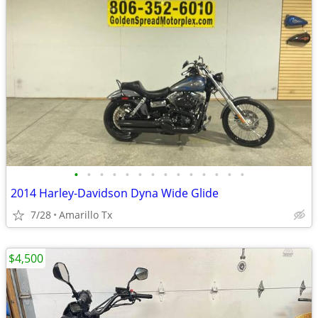
•
•
•
•
•
•
•
•
•
•
•
•
•
•
2014 Harley-Davidson Dyna Wide Glide
7/28
Amarillo Tx
$4,500