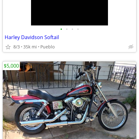
•
•
•
•
Harley Davidson Softail
8/3
35k mi
Pueblo
$5,000