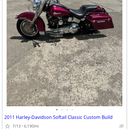
•
•
•
•
2011 Harley-Davidson Softail Classic Custom Build
7/13
6,190mi