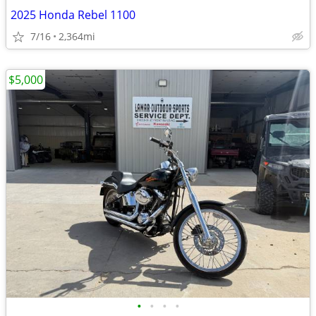
2025 Honda Rebel 1100
7/16
2,364mi
$5,000
•
•
•
•