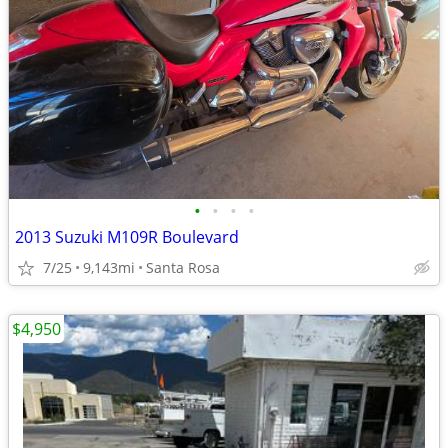
•
•
•
•
2013 Suzuki M109R Boulevard
7/25
9,143mi
Santa Rosa
$4,950