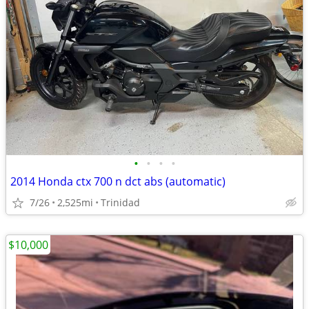
•
•
•
•
2014 Honda ctx 700 n dct abs (automatic)
7/26
2,525mi
Trinidad
$10,000