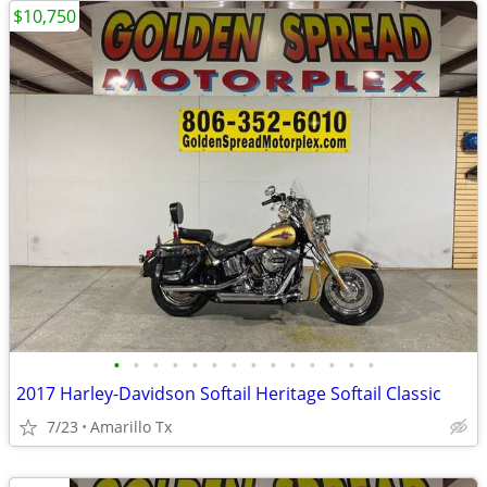
$10,750
•
•
•
•
•
•
•
•
•
•
•
•
•
•
2017 Harley-Davidson Softail Heritage Softail Classic
7/23
Amarillo Tx