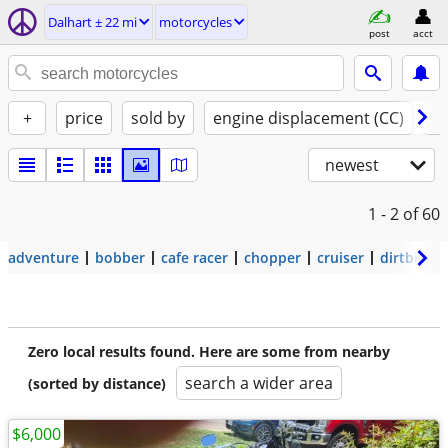
Dalhart ± 22 mi
motorcycles
post
acct
+
price
sold by
engine displacement (CC)
st
newest
1 - 2
of 60
adventure
bobber
cafe racer
chopper
cruiser
dirtbike
Zero local results found. Here are some from nearby
search a wider area
(sorted by distance)
$6,000