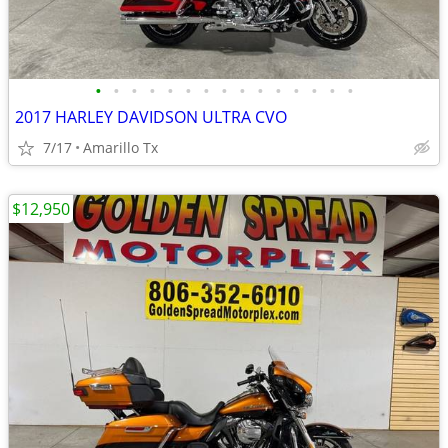
•
•
•
•
•
•
•
•
•
•
•
•
•
•
•
2017 HARLEY DAVIDSON ULTRA CVO
7/17
Amarillo Tx
$12,950