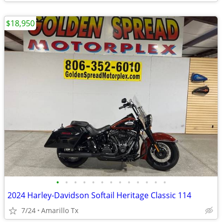
$18,950
•
•
•
•
•
•
•
•
•
•
•
•
•
2024 Harley-Davidson Softail Heritage Classic 114
7/24
Amarillo Tx