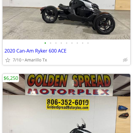
•
•
•
•
•
•
•
•
•
2020 Can-Am Ryker 600 ACE
7/10
Amarillo Tx
$6,250