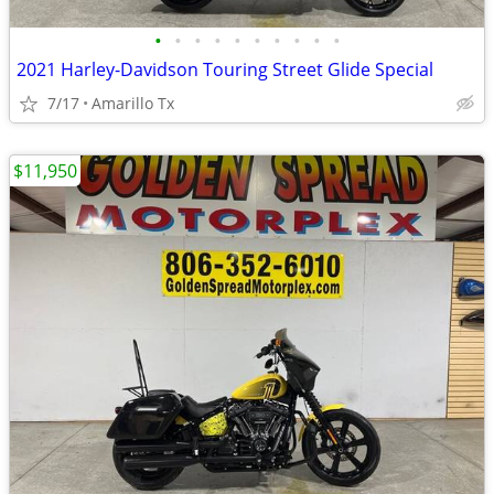
•
•
•
•
•
•
•
•
•
•
2021 Harley-Davidson Touring Street Glide Special
7/17
Amarillo Tx
$11,950