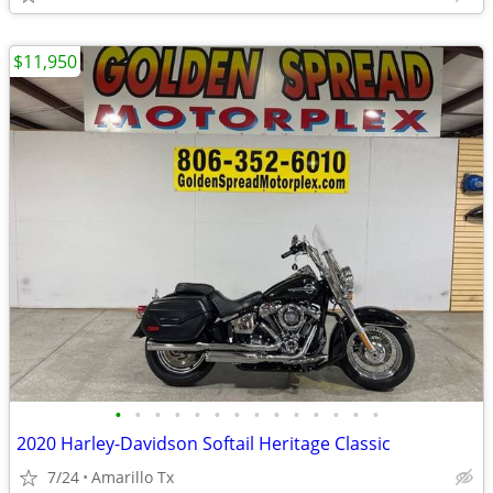
$11,950
•
•
•
•
•
•
•
•
•
•
•
•
•
•
2020 Harley-Davidson Softail Heritage Classic
7/24
Amarillo Tx