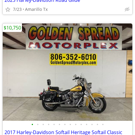
2025 Harley-Davidson Road Glide
7/23
Amarillo Tx
$10,750
•
•
•
•
•
•
•
•
•
•
•
•
•
•
2017 Harley-Davidson Softail Heritage Softail Classic