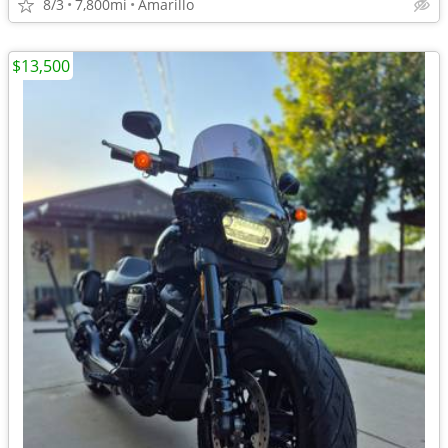
8/3
7,800mi
Amarillo
$13,500