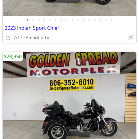
•
•
•
•
•
•
•
•
•
•
•
•
•
•
•
•
2023 Indian Sport Chief
7/17
Amarillo Tx
$28,950