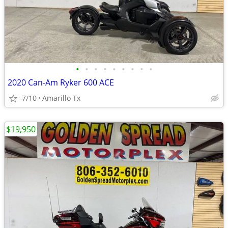
•
•
•
•
•
•
•
•
•
2020 Can-Am Ryker 600 ACE
7/10
Amarillo Tx
$19,950