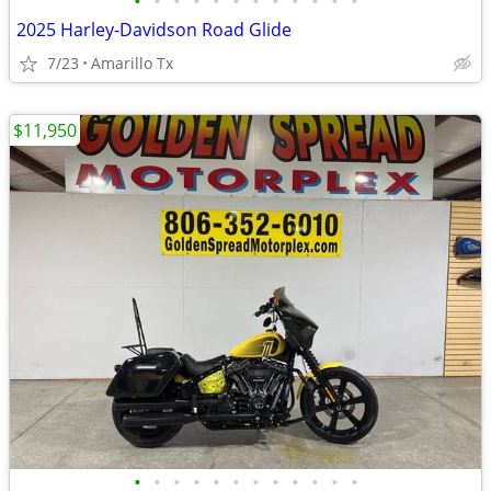
•
•
•
•
•
•
•
•
•
•
•
•
2025 Harley-Davidson Road Glide
7/23
Amarillo Tx
$11,950
•
•
•
•
•
•
•
•
•
•
•
•