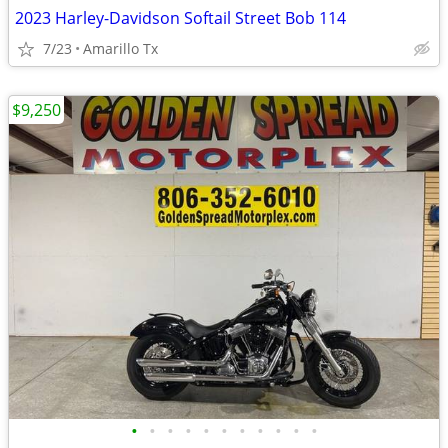
2023 Harley-Davidson Softail Street Bob 114
7/23
Amarillo Tx
$9,250
•
•
•
•
•
•
•
•
•
•
•