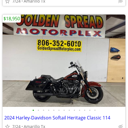
7/24
Amarillo Tx
$18,950
•
•
•
•
•
•
•
•
•
•
•
•
•
2024 Harley-Davidson Softail Heritage Classic 114
7/24
Amarillo Tx