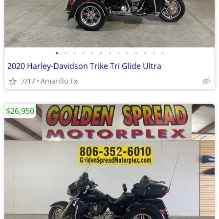
•
•
•
•
•
•
•
•
•
•
•
•
•
2020 Harley-Davidson Trike Tri Glide Ultra
7/17
Amarillo Tx
$26,950