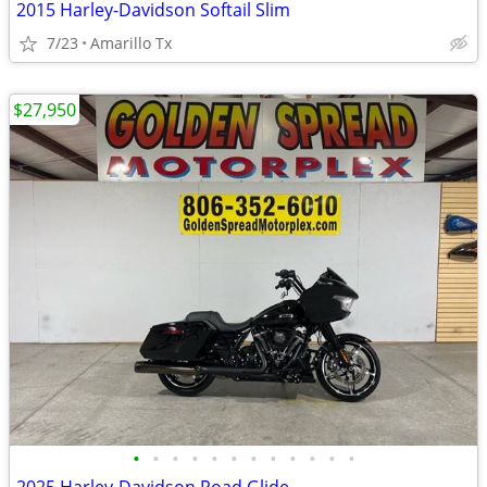
2015 Harley-Davidson Softail Slim
7/23
Amarillo Tx
$27,950
•
•
•
•
•
•
•
•
•
•
•
•