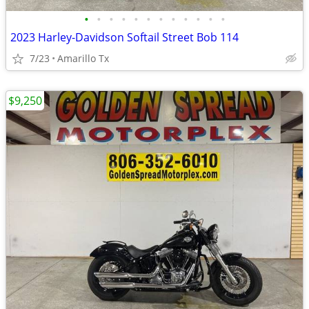
•
•
•
•
•
•
•
•
•
•
•
•
2023 Harley-Davidson Softail Street Bob 114
7/23
Amarillo Tx
$9,250