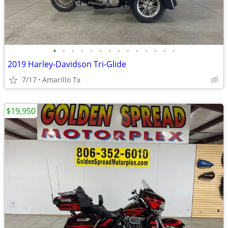
•
•
•
•
•
•
•
•
•
•
•
•
•
•
2019 Harley-Davidson Tri-Glide
7/17
Amarillo Tx
$19,950