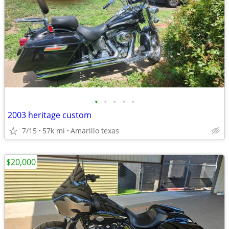
•
•
•
•
•
2003 heritage custom
7/15
57k mi
Amarillo texas
$20,000