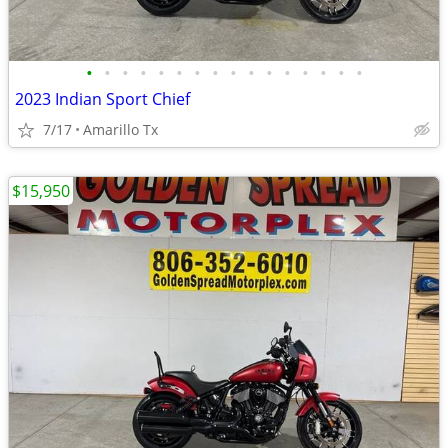
•
•
•
•
•
•
•
•
•
•
•
•
•
•
•
•
2023 Indian Sport Chief
7/17
Amarillo Tx
$15,950