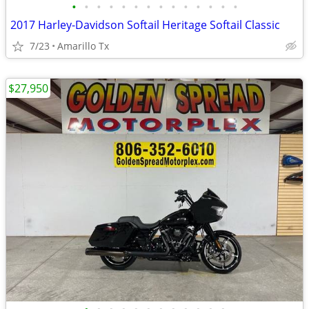
•
•
•
•
•
•
•
•
•
•
•
•
•
•
2017 Harley-Davidson Softail Heritage Softail Classic
7/23
Amarillo Tx
$27,950