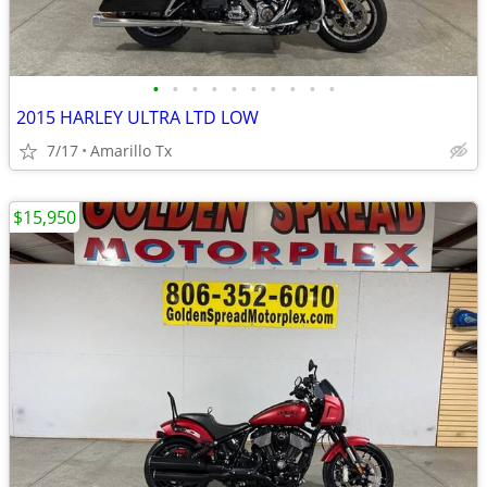
•
•
•
•
•
•
•
•
•
•
2015 HARLEY ULTRA LTD LOW
7/17
Amarillo Tx
$15,950