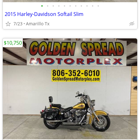
•
•
•
•
•
•
•
•
•
•
•
2015 Harley-Davidson Softail Slim
7/23
Amarillo Tx
$10,750