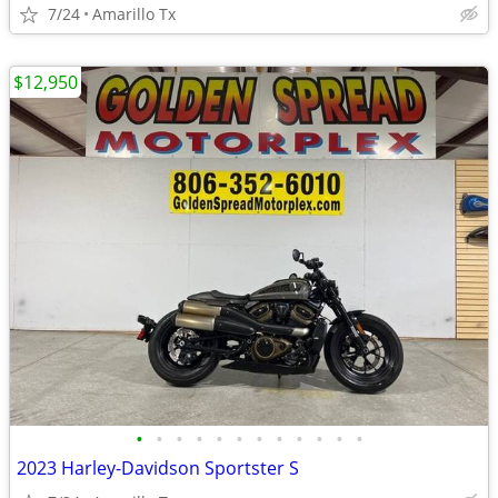
7/24
Amarillo Tx
$12,950
•
•
•
•
•
•
•
•
•
•
•
•
2023 Harley-Davidson Sportster S