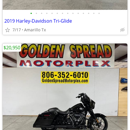
•
•
•
•
•
•
•
•
•
•
•
•
•
•
2019 Harley-Davidson Tri-Glide
7/17
Amarillo Tx
$20,950