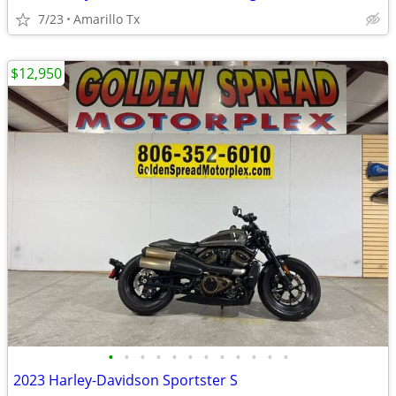
7/23
Amarillo Tx
$12,950
•
•
•
•
•
•
•
•
•
•
•
•
2023 Harley-Davidson Sportster S