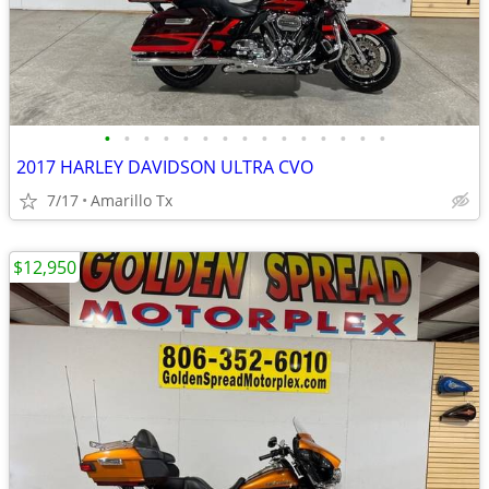
•
•
•
•
•
•
•
•
•
•
•
•
•
•
•
2017 HARLEY DAVIDSON ULTRA CVO
7/17
Amarillo Tx
$12,950