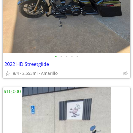
•
•
•
•
•
2022 HD Streetglide
8/4
2,553mi
Amarillo
$10,000