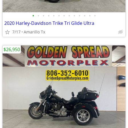
•
•
•
•
•
•
•
•
•
•
•
•
•
2020 Harley-Davidson Trike Tri Glide Ultra
7/17
Amarillo Tx
$26,950