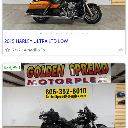
•
•
•
•
•
•
•
•
•
•
2015 HARLEY ULTRA LTD LOW
7/17
Amarillo Tx
$28,950