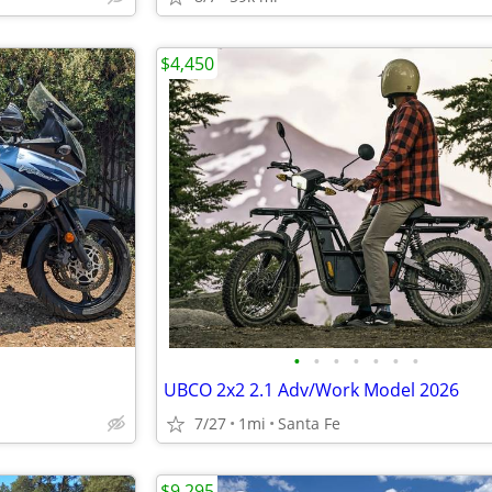
$4,450
•
•
•
•
•
•
•
UBCO 2x2 2.1 Adv/Work Model 2026
7/27
1mi
Santa Fe
$9,295