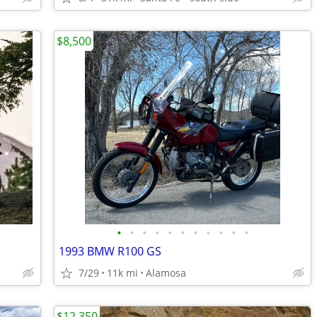
$8,500
•
•
•
•
•
•
•
•
•
•
•
1993 BMW R100 GS
7/29
11k mi
Alamosa
$12,350