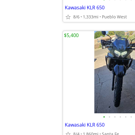
Kawasaki KLR 650
8/6
1,333mi
Pueblo West
$5,400
•
•
•
•
•
•
Kawasaki KLR 650
8/4
1,860mi
Santa Fe