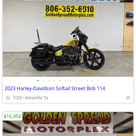
•
•
•
•
•
•
•
•
•
•
•
•
2023 Harley-Davidson Softail Street Bob 114
7/23
Amarillo Tx
$16,950