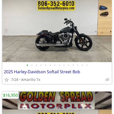
•
•
•
•
•
•
•
•
•
•
•
•
•
•
2025 Harley-Davidson Softail Street Bob
7/28
Amarillo Tx
$16,950