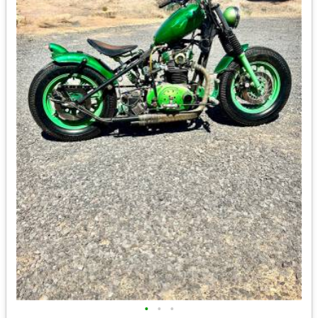
•
•
•