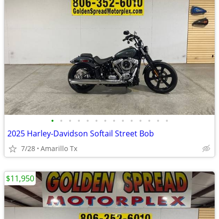
•
•
•
•
•
•
•
•
•
•
•
•
•
•
2025 Harley-Davidson Softail Street Bob
7/28
Amarillo Tx
$11,950