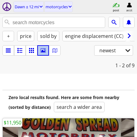
Dawn ± 12 mi
motorcycles
post
acct
+
price
sold by
engine displacement (CC)
st
newest
1 - 2
of 9
Zero local results found. Here are some from nearby
search a wider area
(sorted by distance)
$11,950