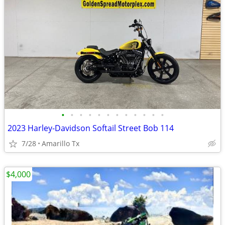
•
•
•
•
•
•
•
•
•
•
•
•
2023 Harley-Davidson Softail Street Bob 114
7/28
Amarillo Tx
$4,000