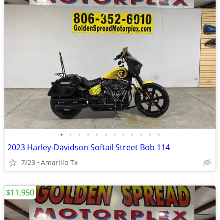
•
•
•
•
•
•
•
•
•
•
•
•
2023 Harley-Davidson Softail Street Bob 114
7/23
Amarillo Tx
$11,950