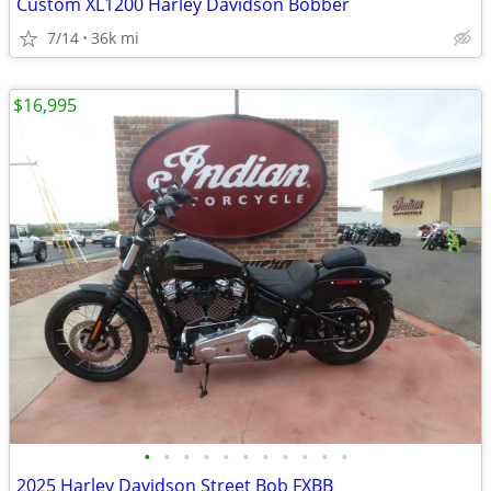
Custom XL1200 Harley Davidson Bobber
7/14
36k mi
$16,995
•
•
•
•
•
•
•
•
•
•
•
2025 Harley Davidson Street Bob FXBB