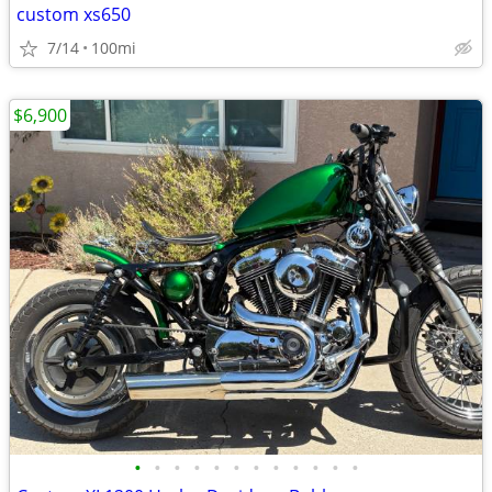
custom xs650
7/14
100mi
$6,900
•
•
•
•
•
•
•
•
•
•
•
•