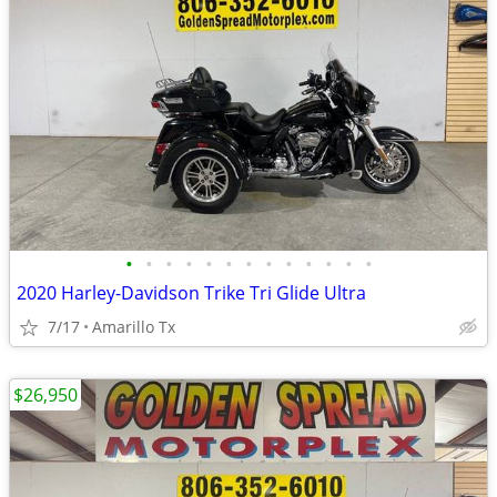
•
•
•
•
•
•
•
•
•
•
•
•
•
2020 Harley-Davidson Trike Tri Glide Ultra
7/17
Amarillo Tx
$26,950