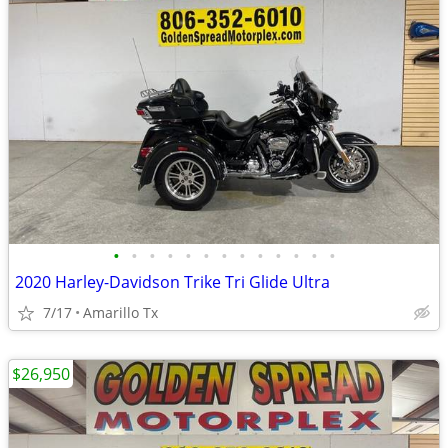
•
•
•
•
•
•
•
•
•
•
•
•
•
2020 Harley-Davidson Trike Tri Glide Ultra
7/17
Amarillo Tx
$26,950