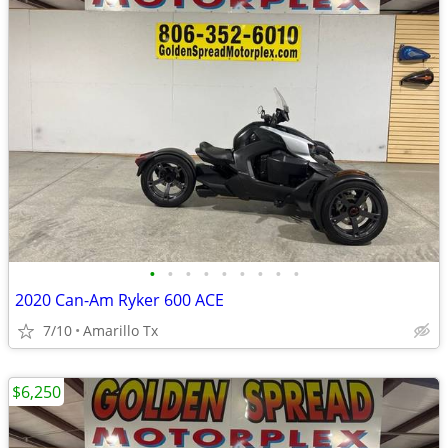
•
•
•
•
•
•
•
•
•
2020 Can-Am Ryker 600 ACE
7/10
Amarillo Tx
$6,250