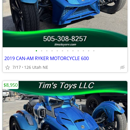
•
•
•
•
•
•
•
•
•
•
•
•
2019 CAN-AM RYKER MOTORCYCLE 600
7/17
126 Utah NE
$8,950