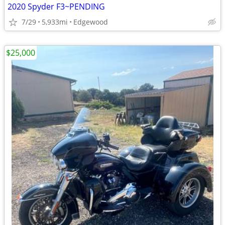
2020 Spyder F3~PENDING
7/29
5,933mi
Edgewood
$25,000