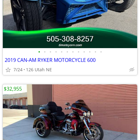
•
•
•
•
•
•
•
•
•
•
•
•
2019 CAN-AM RYKER MOTORCYCLE 600
7/24
126 Utah NE
$32,955