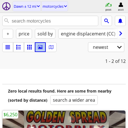
Dawn ± 12 mi
motorcycles
post
acct
+
price
sold by
engine displacement (CC)
st
newest
1 - 2
of 12
Zero local results found. Here are some from nearby
search a wider area
(sorted by distance)
$6,250