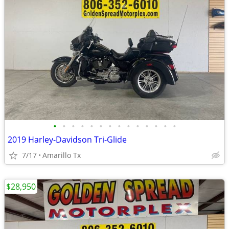
•
•
•
•
•
•
•
•
•
•
•
•
•
•
2019 Harley-Davidson Tri-Glide
7/17
Amarillo Tx
$28,950