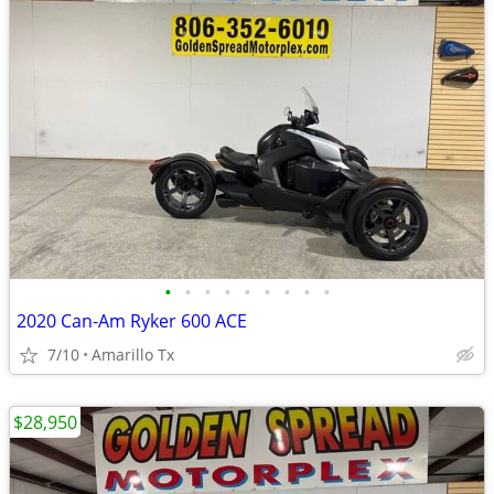
•
•
•
•
•
•
•
•
•
2020 Can-Am Ryker 600 ACE
7/10
Amarillo Tx
$28,950