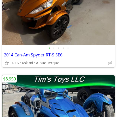
•
•
•
•
•
2014 Can-Am Spyder RT-S SE6
7/16
48k mi
Albuquerque
$8,950