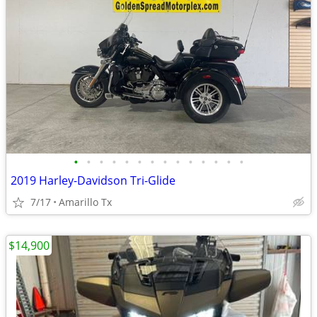
•
•
•
•
•
•
•
•
•
•
•
•
•
•
2019 Harley-Davidson Tri-Glide
7/17
Amarillo Tx
$14,900