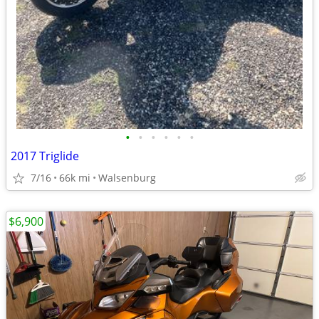
•
•
•
•
•
•
2017 Triglide
7/16
66k mi
Walsenburg
$6,900