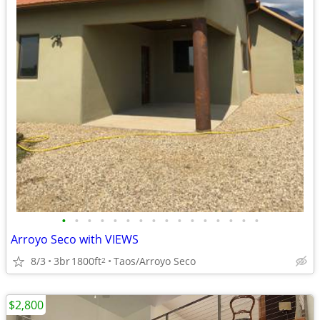
•
•
•
•
•
•
•
•
•
•
•
•
•
•
•
•
Arroyo Seco with VIEWS
8/3
3br
1800ft
Taos/Arroyo Seco
2
$2,800