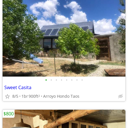
•
•
•
•
•
•
•
•
Sweet Casita
8/5
1br
900ft
Arroyo Hondo Taos
2
$800