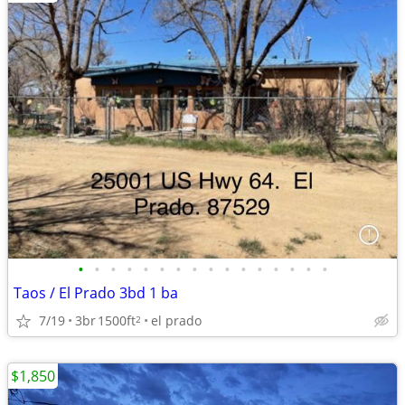
•
•
•
•
•
•
•
•
•
•
•
•
•
•
•
•
Taos / El Prado 3bd 1 ba
7/19
3br
1500ft
el prado
2
$1,850