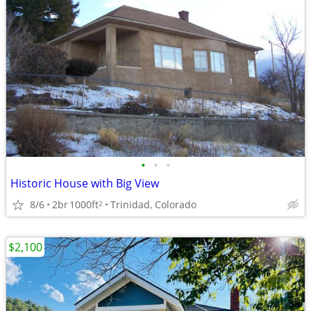
•
•
•
Historic House with Big View
8/6
2br
1000ft
Trinidad, Colorado
2
$2,100