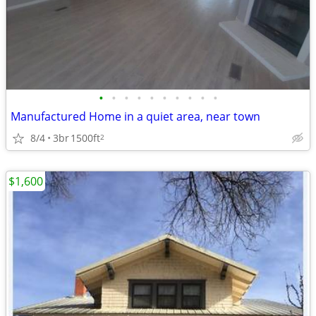
•
•
•
•
•
•
•
•
•
•
Manufactured Home in a quiet area, near town
8/4
3br
1500ft
2
$1,600