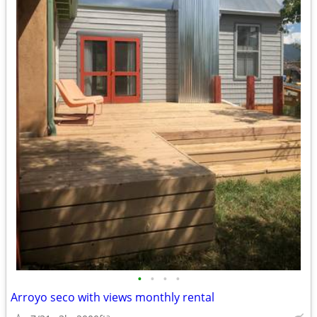
•
•
•
•
Arroyo seco with views monthly rental