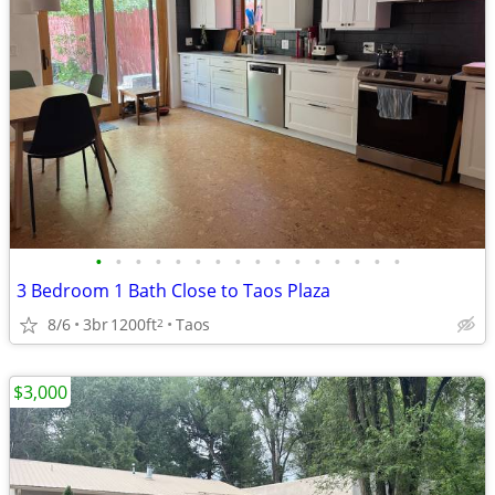
•
•
•
•
•
•
•
•
•
•
•
•
•
•
•
•
3 Bedroom 1 Bath Close to Taos Plaza
8/6
3br
1200ft
Taos
2
$3,000