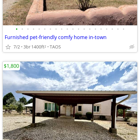
•
•
•
•
•
•
•
•
•
•
•
•
•
•
•
•
•
•
•
•
Furnished pet-friendly comfy home in-town
7/2
3br
1400ft
TAOS
2
$1,800