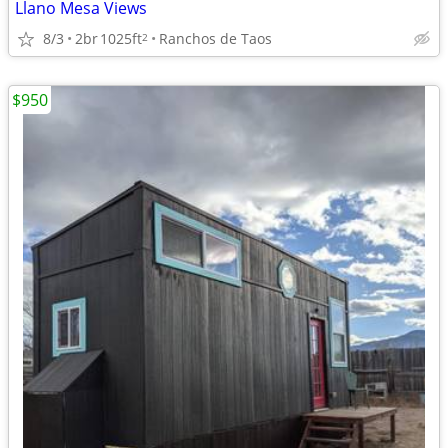
Llano Mesa Views
8/3
2br
1025ft
Ranchos de Taos
2
$950