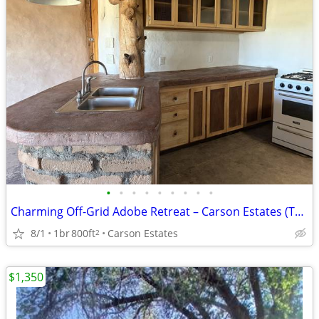
•
•
•
•
•
•
•
•
•
Charming Off-Grid Adobe Retreat – Carson Estates (Taos Mesa)
8/1
1br
800ft
Carson Estates
2
$1,350