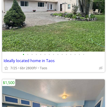
•
•
•
•
•
•
•
•
•
•
•
•
•
•
•
Ideally located home in Taos
7/25
6br
2800ft
Taos
2
$1,500