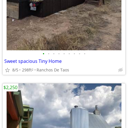
•
•
•
•
•
•
•
•
•
Sweet spacious Tiny Home
8/5
298ft
Ranchos De Taos
2
$2,250