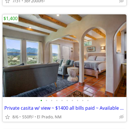
7/31
3br
2000ft
2
$1,400
•
•
•
•
•
•
•
•
•
•
Private casita w/ view ~ $1400 all bills paid ~ Available October 1st
8/6
550ft
El Prado, NM
2