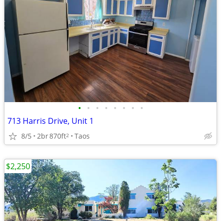
•
•
•
•
•
•
•
•
713 Harris Drive, Unit 1
8/5
2br
870ft
Taos
2
$2,250