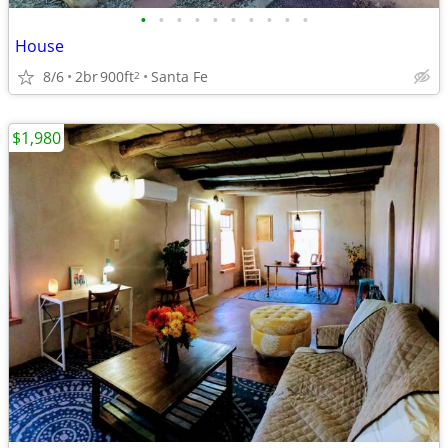
•
•
•
•
•
•
•
•
•
•
House
8/6
2br
900ft
Santa Fe
2
$1,980