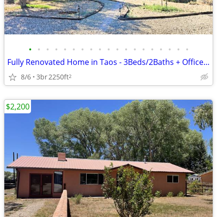
•
•
•
•
•
•
•
•
•
•
•
•
•
•
•
•
•
•
•
Fully Renovated Home in Taos - 3Beds/2Baths + Office. 2,250 SqFt, All
8/6
3br
2250ft
2
$2,200