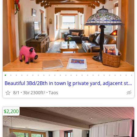
•
•
•
•
•
•
•
•
•
•
•
•
•
•
•
•
•
•
•
•
•
•
•
•
Beautiful 3Bd/2Bth in town lg private yard, adjacent studio available
8/1
3br
2300ft
Taos
2
$2,200