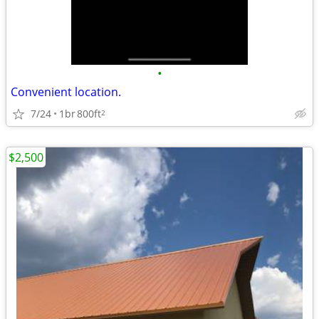
•
Convenient location.
7/24
1br
800ft
2
$2,500