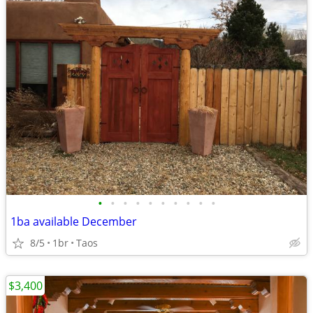
•
•
•
•
•
•
•
•
•
•
1ba available December
8/5
1br
Taos
$3,400