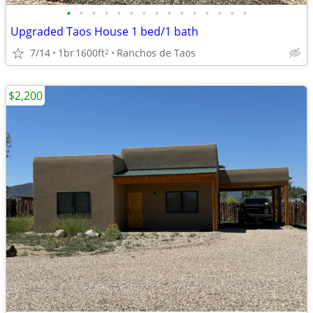
•
•
•
•
•
•
•
•
•
•
•
•
•
•
•
Upgraded Taos House 1 bed/1 bath
7/14
1br
1600ft
Ranchos de Taos
2
$2,200