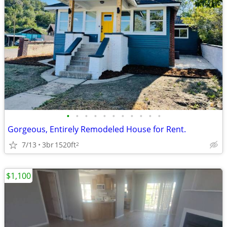
•
•
•
•
•
•
•
•
•
•
•
Gorgeous, Entirely Remodeled House for Rent.
7/13
3br
1520ft
2
$1,100