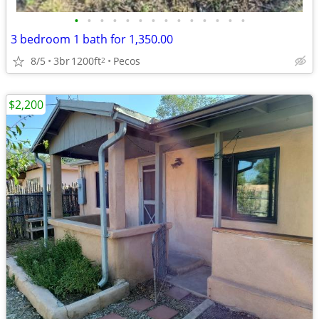
•
•
•
•
•
•
•
•
•
•
•
•
•
•
3 bedroom 1 bath for 1,350.00
8/5
3br
1200ft
Pecos
2
$2,200