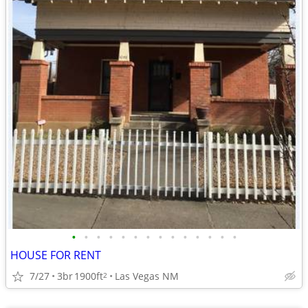
•
•
•
•
•
•
•
•
•
•
•
•
•
•
HOUSE FOR RENT
7/27
3br
1900ft
Las Vegas NM
2