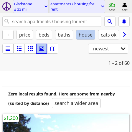
Gladstone
apartments / housing for
± 33 mi
rent
post
acct
+
price
beds
baths
house
cats ok
do
newest
1 - 2
of 60
Zero local results found. Here are some from nearby
search a wider area
(sorted by distance)
$1,200