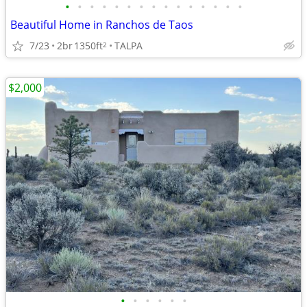
•
•
•
•
•
•
•
•
•
•
•
•
•
•
•
Beautiful Home in Ranchos de Taos
7/23
2br
1350ft
TALPA
2
$2,000
•
•
•
•
•
•