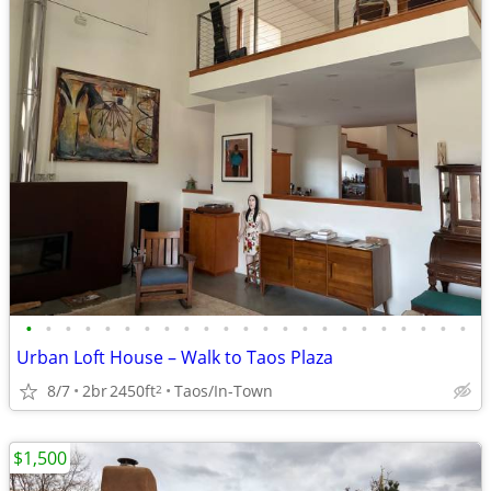
•
•
•
•
•
•
•
•
•
•
•
•
•
•
•
•
•
•
•
•
•
•
•
Urban Loft House – Walk to Taos Plaza
8/7
2br
2450ft
Taos/In-Town
2
$1,500