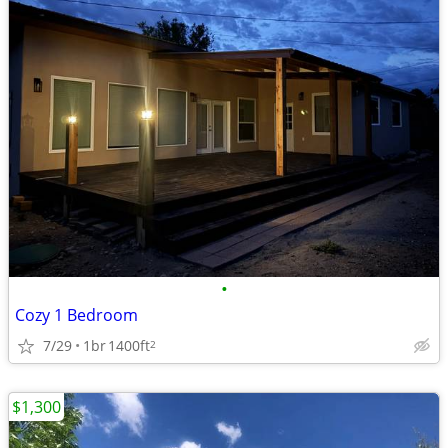
•
Cozy 1 Bedroom
7/29
1br
1400ft
2
$1,300