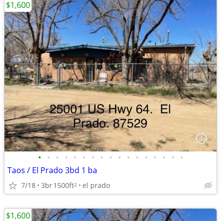
$1,600
•
•
•
•
•
•
•
•
•
•
•
•
•
•
•
•
•
Taos / El Prado 3bd 1 ba
7/18
3br
1500ft
el prado
2
$1,600