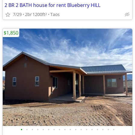
2 BR 2 BATH house for rent Blueberry HILL
7/29
2br
1200ft
Taos
2
$1,850
•
•
•
•
•
•
•
•
•
•
•
•
•
•
•
•
•
•