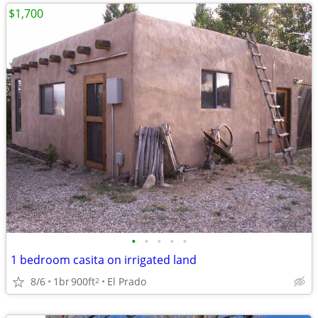
$1,700
•
•
•
•
•
1 bedroom casita on irrigated land
8/6
1br
900ft
El Prado
2