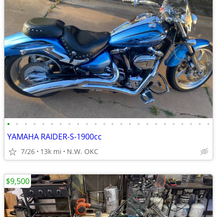
•
•
•
•
•
•
•
•
•
•
•
•
•
•
•
•
•
•
•
•
•
•
•
•
YAMAHA RAIDER-S-1900cc
7/26
13k mi
N.W. OKC
$9,500