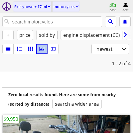
Skellytown ± 17 mi
motorcycles
post
acct
+
price
sold by
engine displacement (CC)
st
newest
1 - 2
of 4
Zero local results found. Here are some from nearby
search a wider area
(sorted by distance)
$9,950