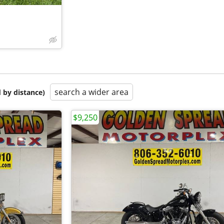
search a wider area
 by distance)
$9,250