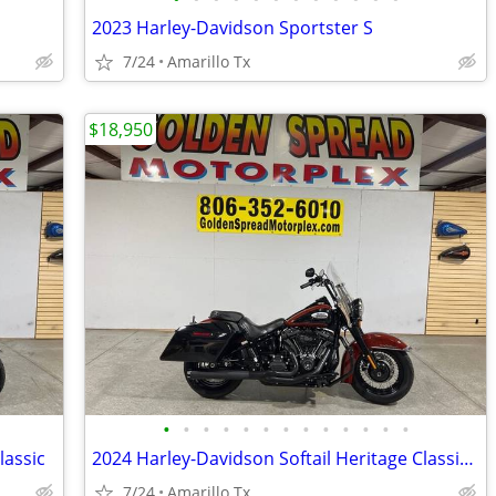
2023 Harley-Davidson Sportster S
7/24
Amarillo Tx
$18,950
•
•
•
•
•
•
•
•
•
•
•
•
•
lassic
2024 Harley-Davidson Softail Heritage Classic 114
7/24
Amarillo Tx