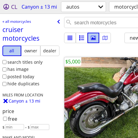
CL
Canyon ± 13 mi
autos
motorcycl
« all motorcycles
cruiser
motorcycles
new
all
owner
dealer
$5,000
search titles only
has image
posted today
hide duplicates
MILES FROM LOCATION
Canyon ± 13 mi
price
free
$
– $
MAKE AND MODEL