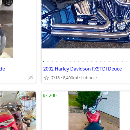
•
•
•
•
•
•
•
•
•
•
•
•
•
•
•
•
•
•
•
•
ide
2002 Harley Davidson FXSTDI Deuce
7/18
8,400mi
Lubbock
$3,200