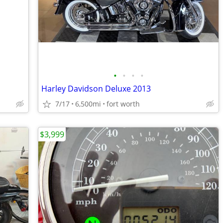
•
•
•
•
Harley Davidson Deluxe 2013
7/17
6,500mi
fort worth
$3,999