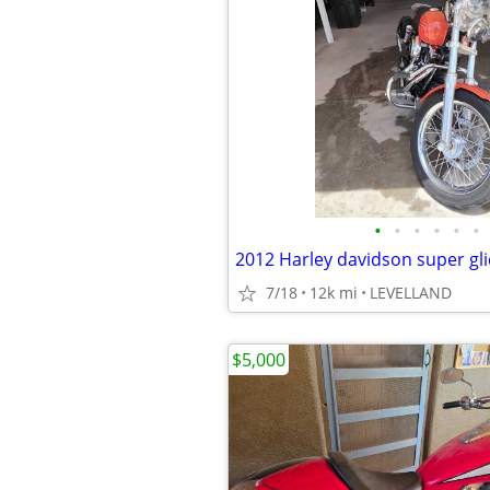
•
•
•
•
•
•
2012 Harley davidson super gl
7/18
12k mi
LEVELLAND
$5,000