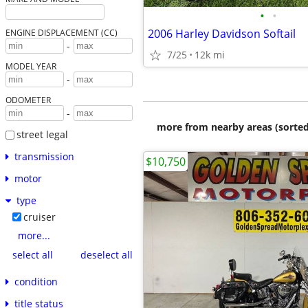
•
•
2006 Harley Davidson Softail
ENGINE DISPLACEMENT (CC)
-
7/25
12k mi
MODEL YEAR
-
ODOMETER
-
more from nearby areas (sorted
street legal
transmission
$10,750
motor
type
cruiser
more...
select all
deselect all
condition
title status