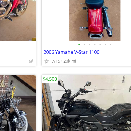
•
•
•
•
•
•
•
2006 Yamaha V-Star 1100
7/15
20k mi
$4,500