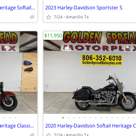
2017 Harley-Davidson Softail Heritage Softail Classic
2023 Harley-Davidson Sportster S
7/24
Amarillo Tx
$11,950
•
•
•
•
•
•
•
•
•
•
•
•
•
•
•
•
•
2024 Harley-Davidson Softail Heritage Classic 114
2020 Harley-Davidson Softail Heritage C
7/24
Amarillo Tx