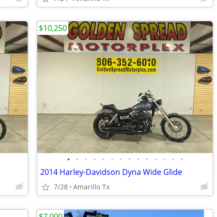
$10,250
•
•
•
•
•
•
•
•
•
•
•
•
•
•
2014 Harley-Davidson Dyna Wide Glide
7/28
Amarillo Tx
$7,000