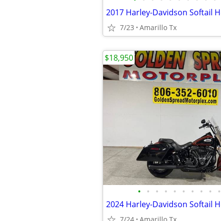
7/23
Amarillo Tx
$18,950
•
•
•
•
•
•
•
•
•
•
7/24
Amarillo Tx