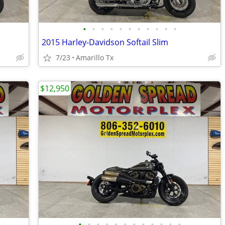
•
•
•
•
•
•
•
•
•
•
•
2015 Harley-Davidson Softail Slim
7/23
Amarillo Tx
$12,950
•
•
•
•
•
•
•
•
•
•
•
•