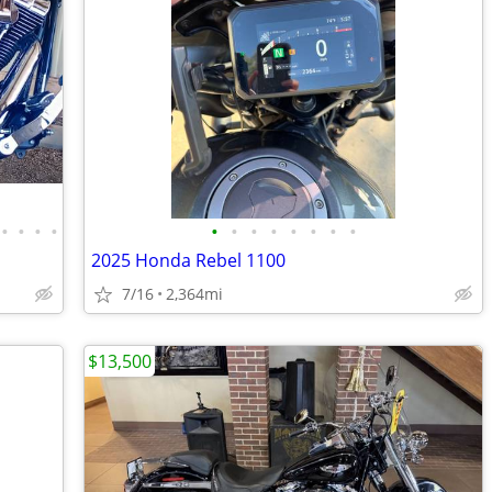
•
•
•
•
•
•
•
•
•
•
•
•
2025 Honda Rebel 1100
7/16
2,364mi
$13,500