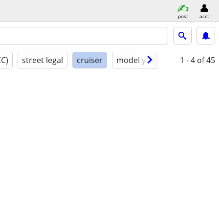
post
acct
CC)
street legal
cruiser
model year
condition
1 - 4
of 45