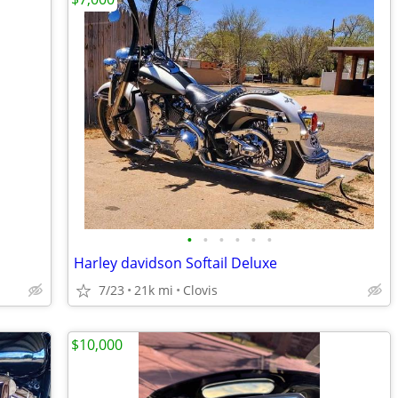
•
•
•
•
•
•
Harley davidson Softail Deluxe
7/23
21k mi
Clovis
$10,000