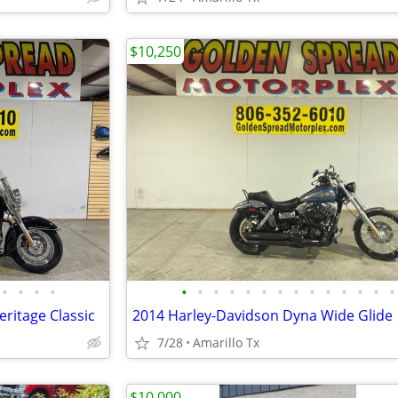
$10,250
•
•
•
•
•
•
•
•
•
•
•
•
•
•
•
•
•
•
eritage Classic
2014 Harley-Davidson Dyna Wide Glide
7/28
Amarillo Tx
$10,000