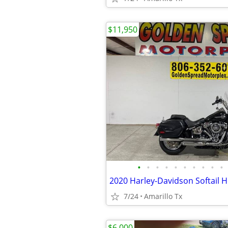
$11,950
•
•
•
•
•
•
•
•
•
•
2020 Harley-Davidson Softail H
7/24
Amarillo Tx
$6,000