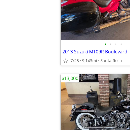
•
•
•
•
2013 Suzuki M109R Boulevard
7/25
9,143mi
Santa Rosa
$13,000