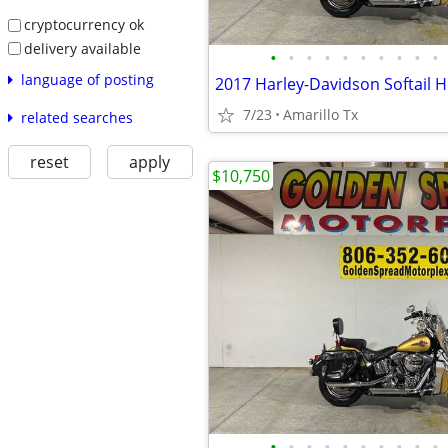
cryptocurrency ok
delivery available
•
•
•
•
•
•
•
•
•
•
language of posting
7/23
Amarillo Tx
related searches
reset
apply
$10,750
•
•
•
•
•
•
•
•
•
•