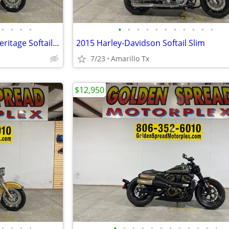
•
•
•
•
•
•
•
•
•
•
•
•
•
•
•
2017 Harley-Davidson Softail Heritage Softail Classic
2015 Harley-Davidson Softail Slim
7/23
Amarillo Tx
$12,950
•
•
•
•
•
•
•
•
•
•
•
•
•
•
•
•